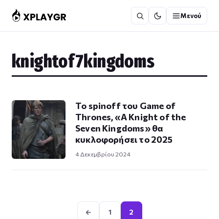
Μετάβαση
Μενού
στο
περιεχόμενο
knightof7kingdoms
Το spinoff του Game of
Thrones, «A Knight of the
Seven Kingdoms» θα
κυκλοφορήσει το 2025
4 Δεκεμβρίου 2024
Σελιδοποίηση
άρθρων
←
1
2