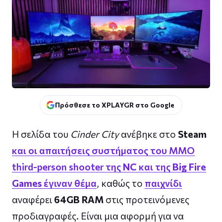
Πρόσθεσε το XPLAYGR στο Google
Η σελίδα του
Cinder City
ανέβηκε στο
Steam
και οι απαιτήσεις συστήματος του MMO
third-person shooter της
NC
και της
Big Fire
Games
έγιναν θέμα
, καθώς το
παιχνίδι
αναφέρει
64GB RAM
στις προτεινόμενες
προδιαγραφές. Είναι μια αφορμή για να