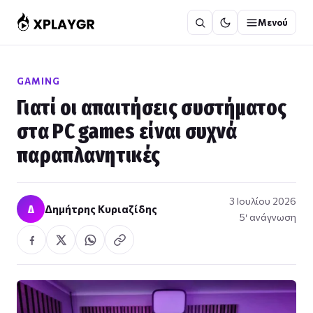
Μετάβαση
Μενού
στο
περιεχόμενο
GAMING
Γιατί οι απαιτήσεις συστήματος
στα PC games είναι συχνά
παραπλανητικές
3 Ιουλίου 2026
Δ
Δημήτρης Κυριαζίδης
5′ ανάγνωση