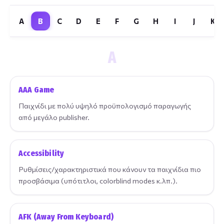
A
B
C
D
E
F
G
H
I
J
K
A
AAA Game
Παιχνίδι με πολύ υψηλό προϋπολογισμό παραγωγής
από μεγάλο publisher.
Accessibility
Ρυθμίσεις/χαρακτηριστικά που κάνουν τα παιχνίδια πιο
προσβάσιμα (υπότιτλοι, colorblind modes κ.λπ.).
AFK (Away From Keyboard)