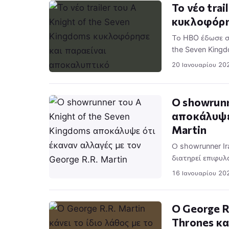
Το νέο trai
κυκλοφόρη
Το HBO έδωσε στ
the Seven King
20 Ιανουαρίου 20
Ο showrunn
αποκάλυψε 
Martin
Ο showrunner Ir
διατηρεί επιφυλ
16 Ιανουαρίου 20
Ο George R
Thrones κα