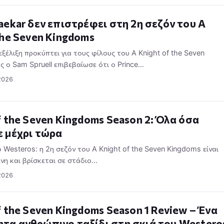
aekar δεν επιστρέφει στη 2η σεζόν του A
the Seven Kingdoms
ξέλιξη προκύπτει για τους φίλους του A Knight of the Seven
 ο Sam Spruell επιβεβαίωσε ότι ο Prince…
2026
f the Seven Kingdoms Season 2: Όλα όσα
ε μέχρι τώρα
 Westeros: η 2η σεζόν του A Knight of the Seven Kingdoms είναι
νη και βρίσκεται σε στάδιο…
2026
f the Seven Kingdoms Season 1 Review – Ένα
τα ανθρώπινο ταξίδι στη σκιά του Westero