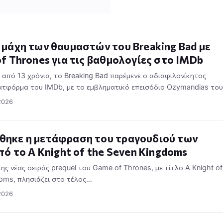
μάχη των θαυμαστών του Breaking Bad με
f Thrones για τις βαθμολογίες στο IMDb
 από 13 χρόνια, το Breaking Bad παρέμενε ο αδιαφιλονίκητος
λατφόρμα του IMDb, με το εμβληματικό επεισόδιο Ozymandias το
2026
ηκε η μετάφραση του τραγουδιού των
πό το A Knight of the Seven Kingdoms
ης νέας σειράς prequel του Game of Thrones, με τίτλο A Knight of
oms, πλησιάζει στο τέλος…
2026