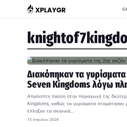
Μετάβαση
G
στο
περιεχόμενο
knightof7kingd
Διακόπηκαν τα γυρίσματα τ
Seven Kingdoms λόγω π
Απρόοπτη παύση στην παραγωγή της δεύτερης
Kingdoms, καθώς τα γυρίσματα σταμάτησαν 
έπληξαν τα σκηνικά…
15 Απριλίου 2026