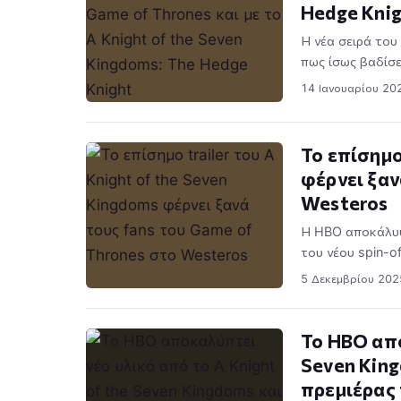
Hedge Kni
Η νέα σειρά του
πως ίσως βαδίσε
14 Ιανουαρίου 20
Το επίσημο
φέρνει ξαν
Westeros
Η HBO αποκάλυψε
του νέου spin-o
5 Δεκεμβρίου 202
Το HBO απο
Seven King
πρεμιέρας