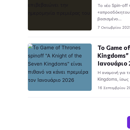
Το νέο Spin-off
«απροσδόκητους
βασισμένο…
7 Οκτωβρίου 202
Το Game of
Kingdoms” 
Ιανουάριο
Η αναμονή για το
Kingdoms, ίσως 
16 Σεπτεμβρίου 2