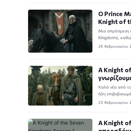
Ο Prince M
Knight of 
Μια απρόσμενη ε
Kingdoms, καθώς
26 Φεβρουαρίου 
A Knight o
γνωρίζουμ
Καλά νέα από το
ήδη επιβεβαιωμέ
23 Φεβρουαρίου 
A Knight o
απροσδόκη