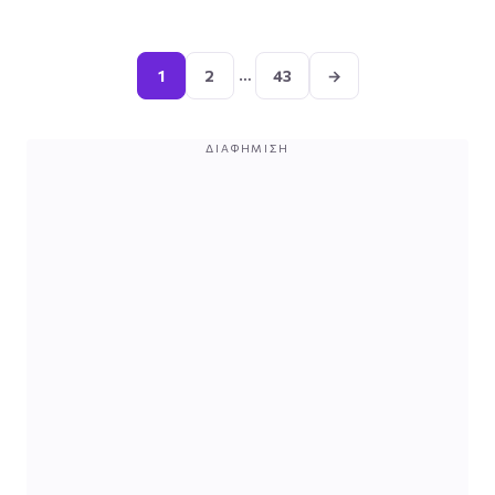
Σελιδοποίηση
άρθρων
…
1
2
43
→
ΔΙΑΦΉΜΙΣΗ