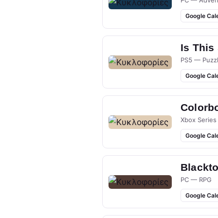
PC — Adven
Google Cal
Is This
PS5 — Puzz
Google Cal
Colorb
Xbox Series
Google Cal
Blackt
PC — RPG
Google Cal