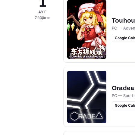
1
ΑΥΓ
Σάββατο
Touhou 
PC — Adven
Google Cal
Oradea
PC — Sport
Google Cal