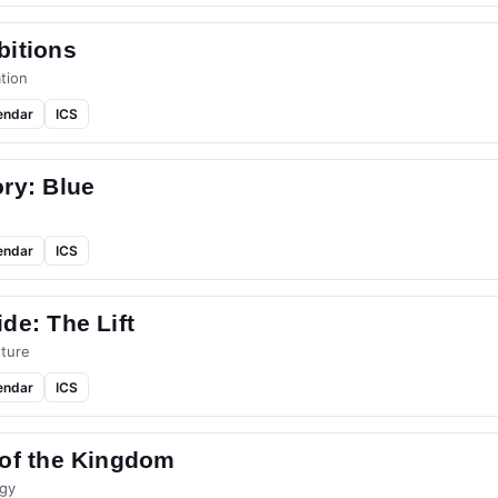
bitions
tion
endar
ICS
ry: Blue
endar
ICS
de: The Lift
ture
endar
ICS
 of the Kingdom
gy