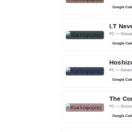
Google Cal
I.T Nev
PC — Simula
Google Cal
Hoshizo
PC — Adven
Google Cal
The Co
PC — Shoot
Google Cal