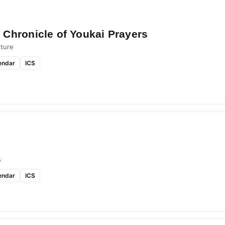
Chronicle of Youkai Prayers
ture
endar
ICS
s
endar
ICS