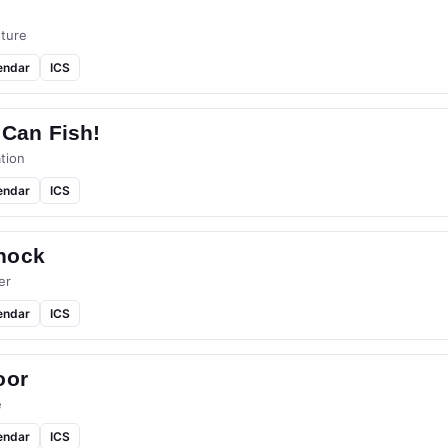
ture
endar
ICS
 Can Fish!
tion
endar
ICS
hock
er
endar
ICS
oor
e
endar
ICS