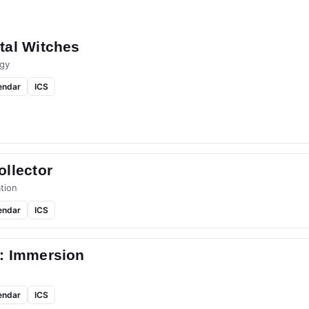
tal Witches
gy
endar
ICS
llector
tion
endar
ICS
: Immersion
endar
ICS