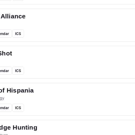
 Alliance
endar
ICS
Shot
endar
ICS
of Hispania
gy
endar
ICS
idge Hunting