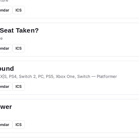
ture
endar
ICS
 Seat Taken?
le
endar
ICS
ound
 X|S, PS4, Switch 2, PC, PS5, Xbox One, Switch — Platformer
endar
ICS
ower
endar
ICS