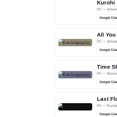
Kurohi
PC — Adven
Google Cal
All You
PC — Simula
Google Cal
Time S
PC — Shoot
Google Cal
Last Fl
PC — Puzzl
Google Cal