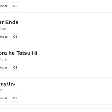
endar
ICS
er Ends
tion
endar
ICS
ra he Tatsu Hi
ture
endar
ICS
myths
er
endar
ICS