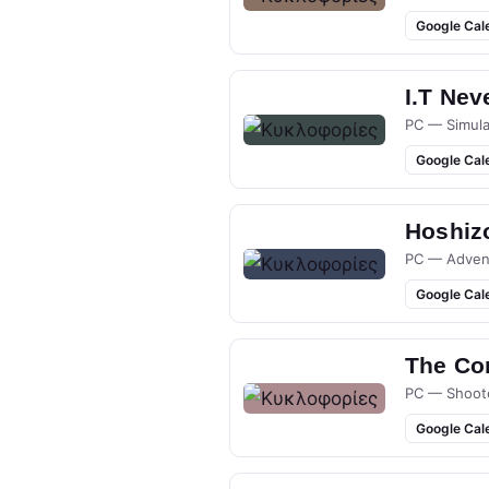
Google Cal
I.T Nev
PC — Simula
Google Cal
Hoshizo
PC — Adven
Google Cal
The Co
PC — Shoot
Google Cal