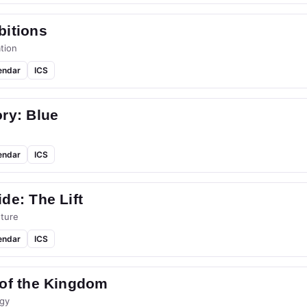
bitions
tion
endar
ICS
ry: Blue
endar
ICS
de: The Lift
ture
endar
ICS
 of the Kingdom
gy