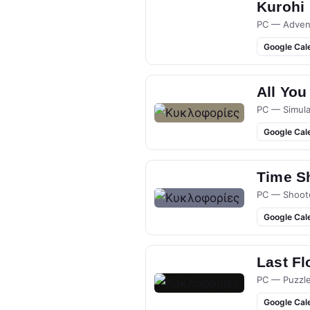
Kurohi
PC — Adven
Google Cal
All You
PC — Simula
Google Cal
Time S
PC — Shoot
Google Cal
Last Fl
PC — Puzzl
Google Cal