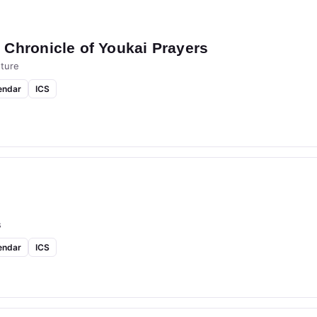
Chronicle of Youkai Prayers
ture
endar
ICS
s
endar
ICS