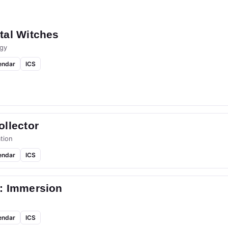
tal Witches
gy
endar
ICS
llector
tion
endar
ICS
: Immersion
endar
ICS