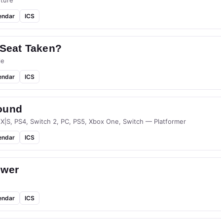
ture
endar
ICS
 Seat Taken?
le
endar
ICS
ound
 X|S, PS4, Switch 2, PC, PS5, Xbox One, Switch — Platformer
endar
ICS
ower
endar
ICS