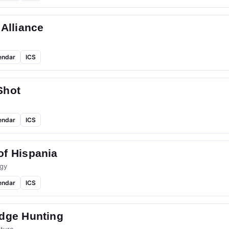
 Alliance
endar
ICS
Shot
endar
ICS
of Hispania
gy
endar
ICS
idge Hunting