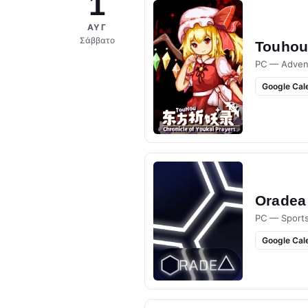
1
ΑΥΓ
Σάββατο
Touhou 
PC — Adven
Google Cal
Oradea
PC — Sport
Google Cal