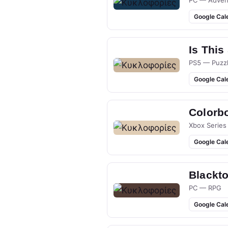
PC — Adven
Google Cal
Is This
PS5 — Puzz
Google Cal
Colorb
Xbox Series
Google Cal
Blackt
PC — RPG
Google Cal