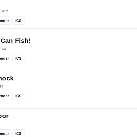
ture
endar
ICS
 Can Fish!
tion
endar
ICS
hock
er
endar
ICS
oor
e
endar
ICS