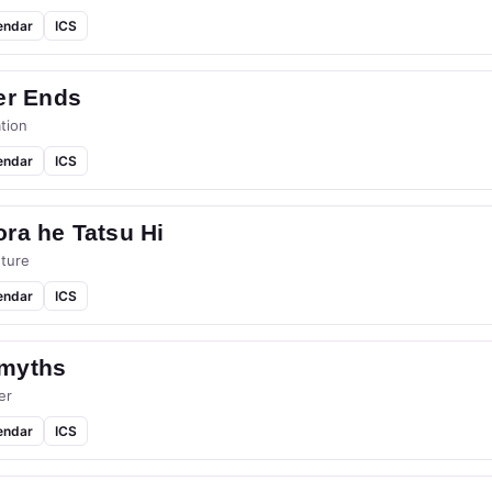
endar
ICS
er Ends
tion
endar
ICS
ra he Tatsu Hi
ture
endar
ICS
myths
er
endar
ICS