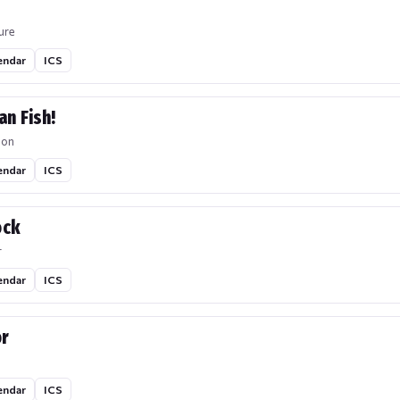
ure
endar
ICS
an Fish!
ion
endar
ICS
ock
r
endar
ICS
or
endar
ICS