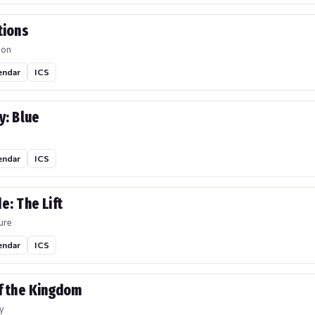
tions
ion
endar
ICS
y: Blue
endar
ICS
e: The Lift
ure
endar
ICS
f the Kingdom
y