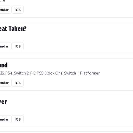
ure
endar
ICS
Seat Taken?
endar
ICS
und
|S, PS4, Switch 2, PC, PS5, Xbox One, Switch — Platformer
endar
ICS
wer
endar
ICS