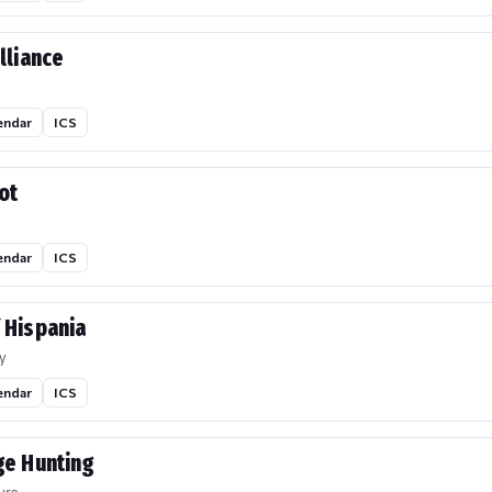
lliance
endar
ICS
ot
endar
ICS
 Hispania
y
endar
ICS
ge Hunting