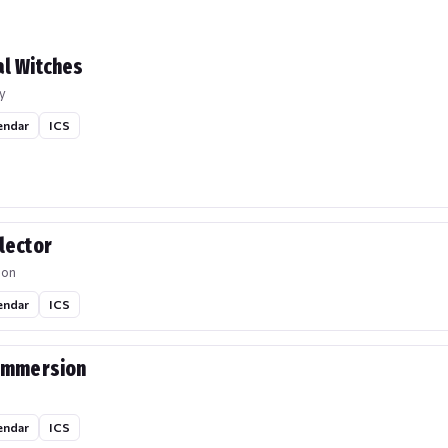
l Witches
y
endar
ICS
lector
ion
endar
ICS
Immersion
endar
ICS