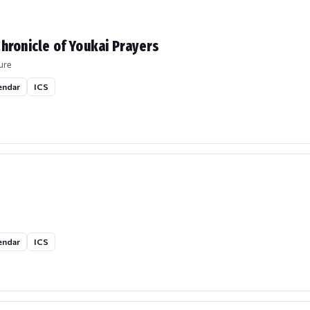
hronicle of Youkai Prayers
ure
endar
ICS
endar
ICS