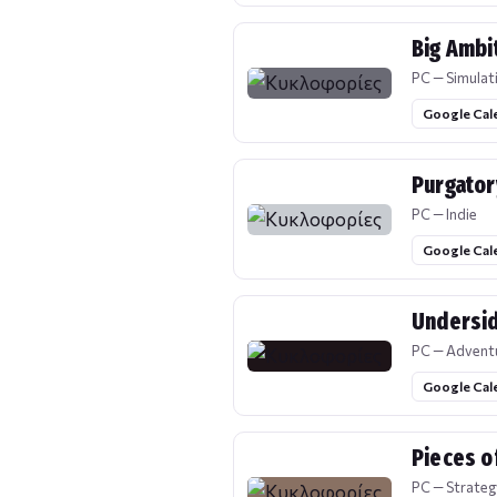
Big Ambi
PC — Simulat
Google Cal
Purgator
PC — Indie
Google Cal
Undersid
PC — Advent
Google Cal
Pieces o
PC — Strateg