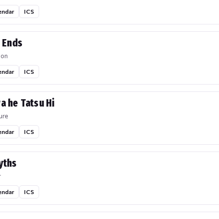
endar
ICS
r Ends
ion
endar
ICS
a he Tatsu Hi
ure
endar
ICS
yths
r
endar
ICS