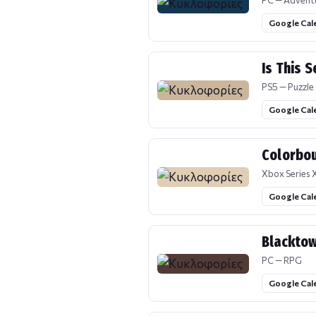
PC — Advent
Google Cal
Is This 
PS5 — Puzzle
Google Cal
Colorbo
Xbox Series X
Google Cal
Blackto
PC — RPG
Google Cal