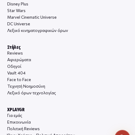
Disney Plus
Star Wars
Marvel Cinematic Universe
DC Universe
Λεξικό κινηματογραφικών όρων
Στήλες
Reviews
Αφιερώματα
Οδηγοί
Vault 404
Face to Face
Τεχνητή Νοημοσύνη
Λεξικό όρων τεχνολογίας
XPLAYGR
Για εμάς
Επικοινωνία
Πολιτική Reviews