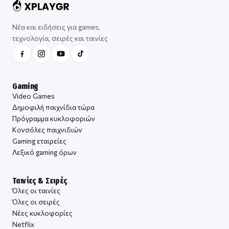
Νέα και ειδήσεις για games,
τεχνολογία, σειρές και ταινίες
Gaming
Video Games
Δημοφιλή παιχνίδια τώρα
Πρόγραμμα κυκλοφοριών
Κονσόλες παιχνιδιών
Gaming εταιρείες
Λεξικό gaming όρων
Ταινίες & Σειρές
Όλες οι ταινίες
Όλες οι σειρές
Νέες κυκλοφορίες
Netflix