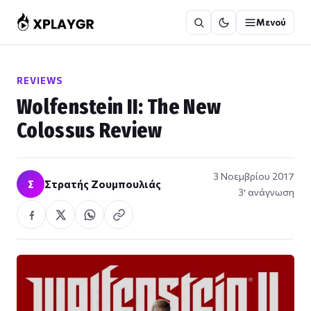
Μετάβαση
Μενού
στο
περιεχόμενο
REVIEWS
Wolfenstein II: The New
Colossus Review
3 Νοεμβρίου 2017
Σ
Στρατής Ζουμπουλιάς
3′ ανάγνωση