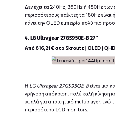
Δεν έχει τα 240Hz, 360Hz ή 480Hz των
περισσότερους παίκτες τα 180Hz είναι ή
κάνει την OLED εμπειρία πολύ πιο προσ
4. LG Ultragear 27GS95QE-B 27″
Από 616,21€ στο Skroutz | OLED | QHD
Η
LG Ultragear 27GS95QE-B
είναι μια 
γρήγορη απόκριση, πολύ καλή κίνηση κ
υψηλά για απαιτητικό multiplayer, ενώ 
περισσότερα LCD monitors.