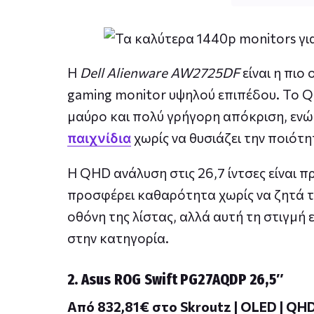
Η
Dell Alienware AW2725DF
είναι η πιο
gaming monitor υψηλού επιπέδου. Το QD
μαύρο και πολύ γρήγορη απόκριση, ενώ 
χωρίς να θυσιάζει την ποιότη
παιχνίδια
Η QHD ανάλυση στις 26,7 ίντσες είναι πρ
προσφέρει καθαρότητα χωρίς να ζητά την
οθόνη της λίστας, αλλά αυτή τη στιγμή 
στην κατηγορία.
2. Asus ROG Swift PG27AQDP 26,5″
Από 832,81€ στο Skroutz | OLED | QHD