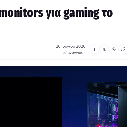
monitors για gaming το
26 Ιουνίου 2026
5′ ανάγνωση