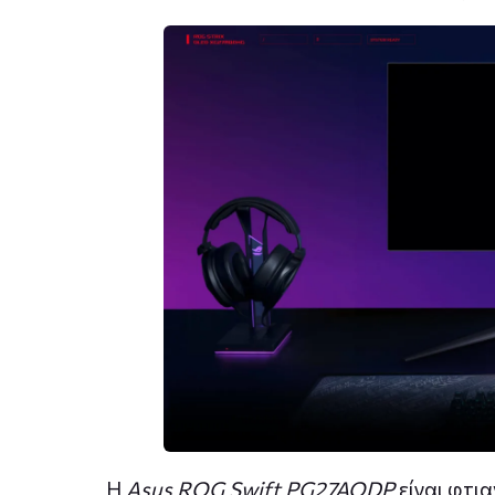
Η
Asus ROG Swift PG27AQDP
είναι φτι