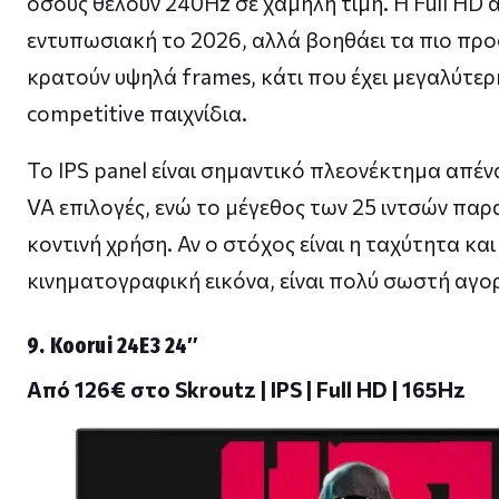
όσους θέλουν 240Hz σε χαμηλή τιμή. Η Full HD α
εντυπωσιακή το 2026, αλλά βοηθάει τα πιο προ
κρατούν υψηλά frames, κάτι που έχει μεγαλύτερ
competitive παιχνίδια.
Το IPS panel είναι σημαντικό πλεονέκτημα απέν
VA επιλογές, ενώ το μέγεθος των 25 ιντσών παρα
κοντινή χρήση. Αν ο στόχος είναι η ταχύτητα και 
κινηματογραφική εικόνα, είναι πολύ σωστή αγο
9. Koorui 24E3 24″
Από 126€ στο Skroutz | IPS | Full HD | 165Hz