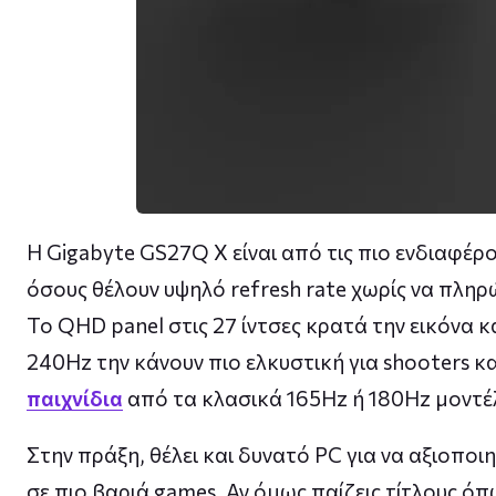
Η Gigabyte GS27Q X είναι από τις πιο ενδιαφέρο
όσους θέλουν υψηλό refresh rate χωρίς να πλη
Το QHD panel στις 27 ίντσες κρατά την εικόνα 
240Hz την κάνουν πιο ελκυστική για shooters κα
παιχνίδια
από τα κλασικά 165Hz ή 180Hz μοντέ
Στην πράξη, θέλει και δυνατό PC για να αξιοποιη
σε πιο βαριά games. Αν όμως παίζεις τίτλους όπ