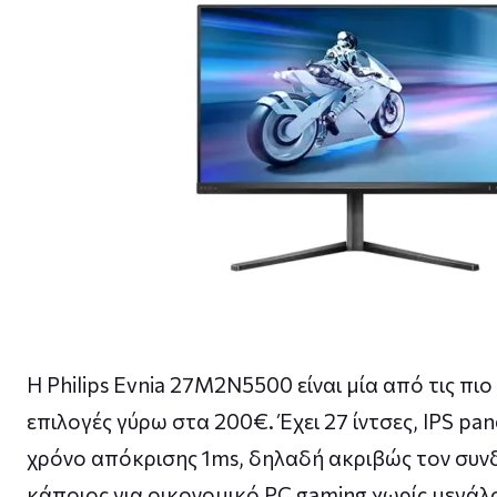
Η Philips Evnia 27M2N5500 είναι μία από τις πιο
επιλογές γύρω στα 200€. Έχει 27 ίντσες, IPS pan
χρόνο απόκρισης 1ms, δηλαδή ακριβώς τον συν
κάποιος για οικονομικό PC gaming χωρίς μεγά