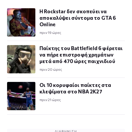
Η Rockstar δεν σκοπεύει να
αποκαλύψει σύντομα το GTA 6
Online
πριν 19 ώρες
Παίκτης του Battlefield 6 φέρεται
να πήρε επιστροφή χρημάτων
μετά από 470 ώρες παιχνιδιού
πριν 20 ώρες
Οι 10 κορυφαίοι παίκτες στα
κλεψίματα στο NBA 2K27
πριν 21 ώρες
ΔΙΑΦΉΜΙΣΗ