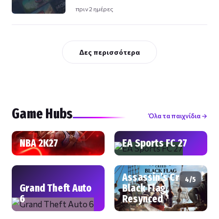
πριν 2 ημέρες
Δες περισσότερα
Game Hubs
Όλα τα παιχνίδια →
NBA 2K27
EA Sports FC 27
Assassin’s Creed
4/5
Grand Theft Auto
Black Flag
6
Resynced