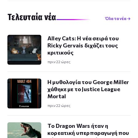
Τελευταία νέα
Όλα τα νέα →
Alley Cats: Η νέα σειρά του
Ricky Gervais διχάζει τους
κριτικούς
πριν 22 ώρες
Η μυθολογία του George Miller
χάθηκε με το Justice League
Mortal
πριν 22 ώρες
Το Dragon Wars ήταν η
κορεατική υπερπαραγωγή που