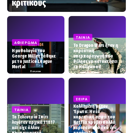
κριτικούς
ΤΑΙΝΊΑ
ΑΦΙΈΡΩΜΑ
Το Dragon Wars ήταν η
Η μυθολογία του
κορεατική
George Miller χάθηκε
υπερπαραγωγή που
με το Justice League
θέλησε να κατακτήσει
Mortal
το Hollywood
ΣΕΙΡΆ
Κολλημένη με τον
ΤΑΙΝΊΑ
Έρωτα: Η νέα
Το Τελευταίο Σπίτι
κορεατική σειρά του
λεγόταν αρχικά 11817
Netflix κρύβει πολλά
και είχε άλλον
περισσότερο από ένα
πρωταγωνιστή
ρομάντζο