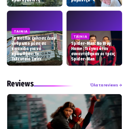
ΤΑΙΝΊΑ
ΤΑΙΝΊΑ
Το Netflix έκλεισε έναν
άνθρωπο μέσα σε
Spider-Man: No Way
πινακίδα για να
Home: Τι έγινε όταν
προωθήσει Το
συναντήθηκαν οι τρεις
Τελευταίο Σπίτι
Spider-Man
Reviews
Όλα τα reviews →