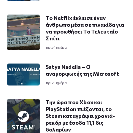
Το Netflix έκλεισε έναν
άνθρωπο μέσα σε πινακίδα για
να προωθήσει Το Τελευταίο
Σπίτι
πριν 1 ημέρα
Satya Nadella – Ο
αναμορφωτής της Microsoft
πριν 1 ημέρα
Την ώρα που Xbox και
PlayStation πιέζονται, το
Steam καταγράφει χρονιά-
ρεκόρ με έσοδα 11,1 δις
δολαρίων