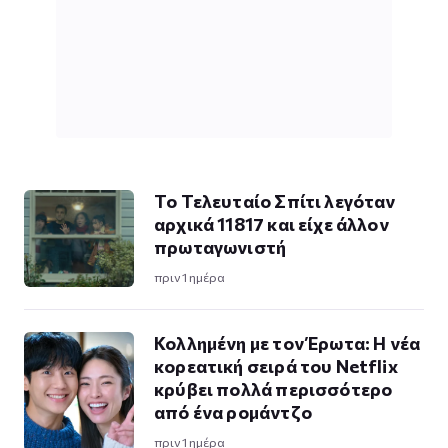
Το Τελευταίο Σπίτι λεγόταν
αρχικά 11817 και είχε άλλον
πρωταγωνιστή
πριν 1 ημέρα
Κολλημένη με τον Έρωτα: Η νέα
κορεατική σειρά του Netflix
κρύβει πολλά περισσότερο
από ένα ρομάντζο
πριν 1 ημέρα