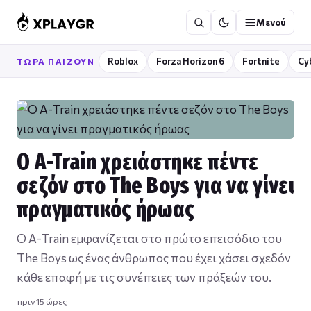
Μετάβαση
Μενού
στο
περιεχόμενο
Roblox
Forza Horizon 6
Fortnite
Cy
ΤΏΡΑ ΠΑΊΖΟΥΝ
Ο A-Train χρειάστηκε πέντε
σεζόν στο The Boys για να γίνει
πραγματικός ήρωας
Ο A-Train εμφανίζεται στο πρώτο επεισόδιο του
The Boys ως ένας άνθρωπος που έχει χάσει σχεδόν
κάθε επαφή με τις συνέπειες των πράξεών του.
πριν 15 ώρες