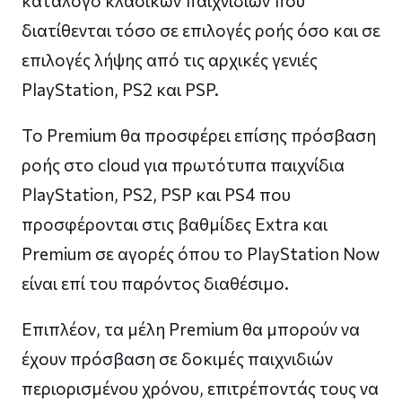
κατάλογο κλασικών παιχνιδιών που
διατίθενται τόσο σε επιλογές ροής όσο και σε
επιλογές λήψης από τις αρχικές γενιές
PlayStation, PS2 και PSP.
Το Premium θα προσφέρει επίσης πρόσβαση
ροής στο cloud για πρωτότυπα παιχνίδια
PlayStation, PS2, PSP και PS4 που
προσφέρονται στις βαθμίδες Extra και
Premium σε αγορές όπου το PlayStation Now
είναι επί του παρόντος διαθέσιμο.
Επιπλέον, τα μέλη Premium θα μπορούν να
έχουν πρόσβαση σε δοκιμές παιχνιδιών
περιορισμένου χρόνου, επιτρέποντάς τους να