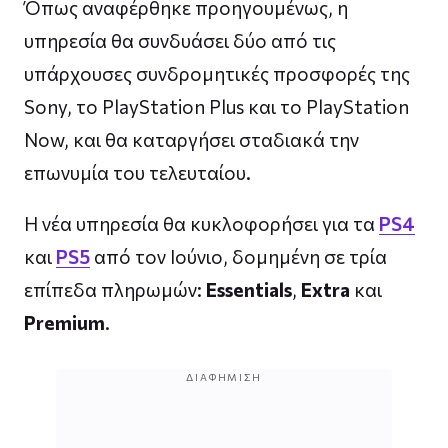
Όπως αναφέρθηκε προηγουμένως, η
υπηρεσία θα συνδυάσει δύο από τις
υπάρχουσες συνδρομητικές προσφορές της
Sony, το PlayStation Plus και το PlayStation
Now, και θα καταργήσει σταδιακά την
επωνυμία του τελευταίου.
Η νέα υπηρεσία θα κυκλοφορήσει για τα
PS4
και
PS5
από τον Ιούνιο, δομημένη σε τρία
επίπεδα πληρωμών:
Essentials
,
Extra
και
Premium
.
ΔΙΑΦΉΜΙΣΗ