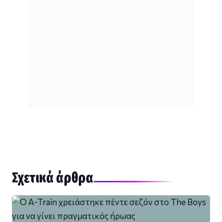
Σχετικά άρθρα