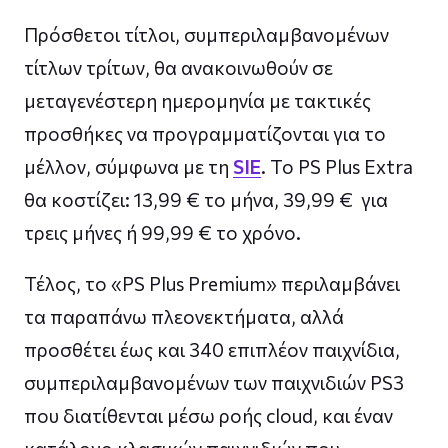
Πρόσθετοι τίτλοι, συμπεριλαμβανομένων
τίτλων τρίτων, θα ανακοινωθούν σε
μεταγενέστερη ημερομηνία με τακτικές
προσθήκες να προγραμματίζονται για το
μέλλον, σύμφωνα με τη
SIE
. Το PS Plus Extra
θα κοστίζει: 13,99 € το μήνα, 39,99 € για
τρεις μήνες ή 99,99 € το χρόνο.
Τέλος, το «PS Plus Premium» περιλαμβάνει
τα παραπάνω πλεονεκτήματα, αλλά
προσθέτει έως και 340 επιπλέον παιχνίδια,
συμπεριλαμβανομένων των παιχνιδιών PS3
που διατίθενται μέσω ροής cloud, και έναν