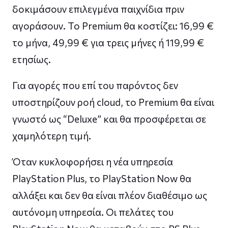
δοκιμάσουν επιλεγμένα παιχνίδια πριν
αγοράσουν. Το Premium θα κοστίζει: 16,99 €
το μήνα, 49,99 € για τρεις μήνες ή 119,99 €
ετησίως.
Για αγορές που επί του παρόντος δεν
υποστηρίζουν ροή cloud, το Premium θα είναι
γνωστό ως “Deluxe” και θα προσφέρεται σε
χαμηλότερη τιμή.
Όταν κυκλοφορήσει η νέα υπηρεσία
PlayStation Plus, το PlayStation Now θα
αλλάξει και δεν θα είναι πλέον διαθέσιμο ως
αυτόνομη υπηρεσία. Οι πελάτες του