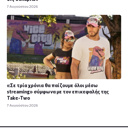
7 Αυγούστου 2026
«Σε τρία χρόνια θα παίζουμε όλοι μέσω
streaming» σύμφωνα με τον επικεφαλής της
Take-Two
7 Αυγούστου 2026