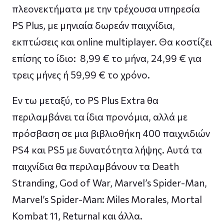
πλεονεκτήματα με την τρέχουσα υπηρεσία
PS Plus, με μηνιαία δωρεάν παιχνίδια,
εκπτώσεις και online multiplayer. Θα κοστίζει
επίσης το ίδιο: 8,99 € το μήνα, 24,99 € για
τρεις μήνες ή 59,99 € το χρόνο.
Εν τω μεταξύ, το PS Plus Extra θα
περιλαμβάνει τα ίδια προνόμια, αλλά με
πρόσβαση σε μια βιβλιοθήκη 400 παιχνιδιών
PS4 και PS5 με δυνατότητα λήψης. Αυτά τα
παιχνίδια θα περιλαμβάνουν τα Death
Stranding, God of War, Marvel’s Spider-Man,
Marvel’s Spider-Man: Miles Morales, Mortal
Kombat 11, Returnal και άλλα.