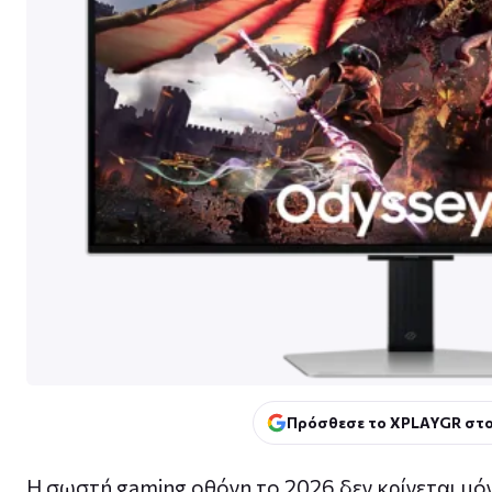
Πρόσθεσε το XPLAYGR στο
Η σωστή gaming οθόνη το 2026 δεν κρίνεται μό