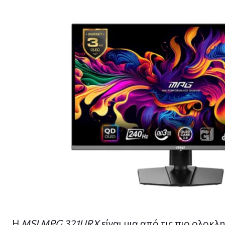
Η
MSI MPG 321URX
είναι μια από τις πιο ολο