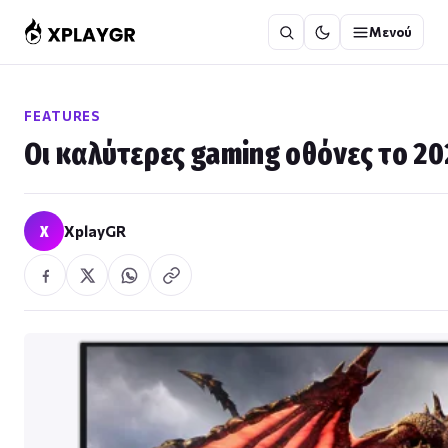
Μετάβαση
Μενού
στο
περιεχόμενο
FEATURES
Οι καλύτερες gaming οθόνες το 2
X
XplayGR