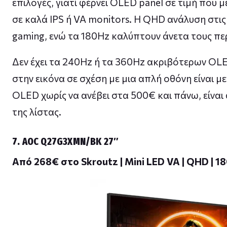
επιλογές, γιατί φέρνει OLED panel σε τιμή που
σε καλά IPS ή VA monitors. Η QHD ανάλυση στις 2
gaming, ενώ τα 180Hz καλύπτουν άνετα τους πε
Δεν έχει τα 240Hz ή τα 360Hz ακριβότερων OL
στην εικόνα σε σχέση με μια απλή οθόνη είναι με
OLED χωρίς να ανέβει στα 500€ και πάνω, είναι 
της λίστας.
7. AOC Q27G3XMN/BK 27″
Από 268€ στο Skroutz | Mini LED VA | QHD | 18