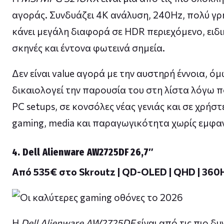
αγοράς. Συνδυάζει 4K ανάλυση, 240Hz, πολύ γρ
κάνει μεγάλη διαφορά σε HDR περιεχόμενο, ειδικ
σκηνές και έντονα φωτεινά σημεία.
Δεν είναι value αγορά με την αυστηρή έννοια, όμ
δικαιολογεί την παρουσία του στη λίστα λόγω πο
PC setups, σε κονσόλες νέας γενιάς και σε χρήστ
gaming, media και παραγωγικότητα χωρίς εμφα
4. Dell Alienware AW2725DF 26,7″
Από 535€ στο Skroutz | QD-OLED | QHD | 360H
Η
Dell Alienware AW2725DF
είναι από τις πιο δ