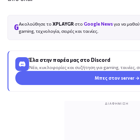
Ακολούθησε το
XPLAYGR
στο
Google News
για να μαθαίν
G
gaming, τεχνολογία, σειρές και ταινίες.
Έλα στην παρέα μας στο Discord
Νέα, κυκλοφορίες και συζήτηση για gaming, ταινίες, σ
Μπες στον server →
ΔΙΑΦΉΜΙΣΗ