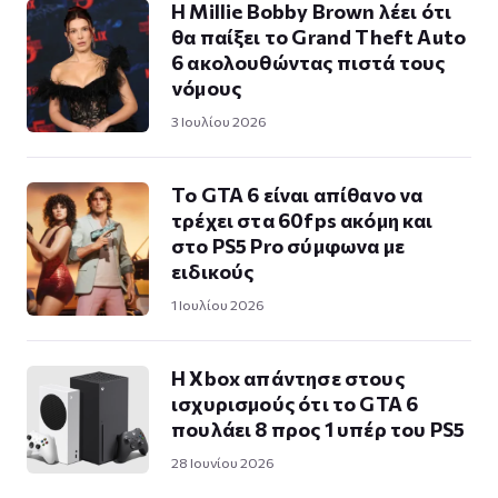
Η Millie Bobby Brown λέει ότι
θα παίξει το Grand Theft Auto
6 ακολουθώντας πιστά τους
νόμους
3 Ιουλίου 2026
Το GTA 6 είναι απίθανο να
τρέχει στα 60fps ακόμη και
στο PS5 Pro σύμφωνα με
ειδικούς
1 Ιουλίου 2026
Η Xbox απάντησε στους
ισχυρισμούς ότι το GTA 6
πουλάει 8 προς 1 υπέρ του PS5
28 Ιουνίου 2026