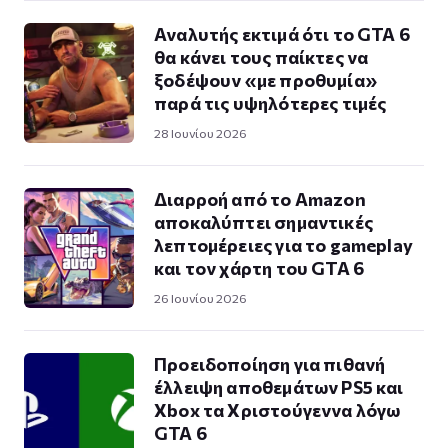
Αναλυτής εκτιμά ότι το GTA 6
θα κάνει τους παίκτες να
ξοδέψουν «με προθυμία»
παρά τις υψηλότερες τιμές
28 Ιουνίου 2026
Διαρροή από το Amazon
αποκαλύπτει σημαντικές
λεπτομέρειες για το gameplay
και τον χάρτη του GTA 6
26 Ιουνίου 2026
Προειδοποίηση για πιθανή
έλλειψη αποθεμάτων PS5 και
Xbox τα Χριστούγεννα λόγω
GTA 6