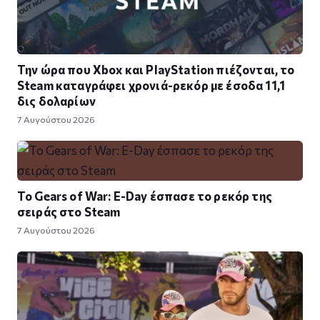
Την ώρα που Xbox και PlayStation πιέζονται, το
Steam καταγράφει χρονιά-ρεκόρ με έσοδα 11,1
δις δολαρίων
7 Αυγούστου 2026
Το Gears of War: E-Day έσπασε το ρεκόρ της
σειράς στο Steam
7 Αυγούστου 2026