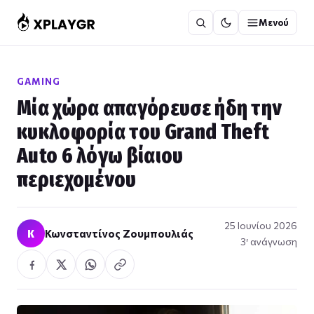
Μετάβαση
Μενού
στο
περιεχόμενο
GAMING
Mία χώρα απαγόρευσε ήδη την
κυκλοφορία του Grand Theft
Auto 6 λόγω βίαιου
περιεχομένου
25 Ιουνίου 2026
Κ
Κωνσταντίνος Ζουμπουλιάς
3′ ανάγνωση