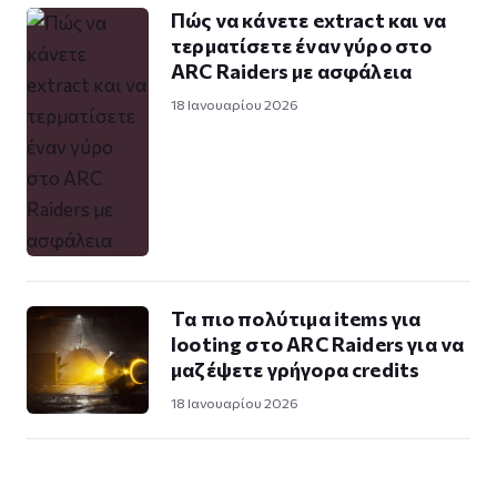
Πώς να κάνετε extract και να
τερματίσετε έναν γύρο στο
ARC Raiders με ασφάλεια
18 Ιανουαρίου 2026
Τα πιο πολύτιμα items για
looting στο ARC Raiders για να
μαζέψετε γρήγορα credits
18 Ιανουαρίου 2026
Σελιδοποίηση