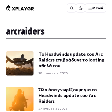
Μετάβαση
Μενού
στο
περιεχόμενο
arcraiders
Το Headwinds update του Arc
Raiders επιβράδυνε το looting
άθελά του
28 Ιανουαρίου 2026
Όλα όσα γνωρίζουμε για το
Headwinds update του Arc
Raiders
27 Ιανουαρίου 2026