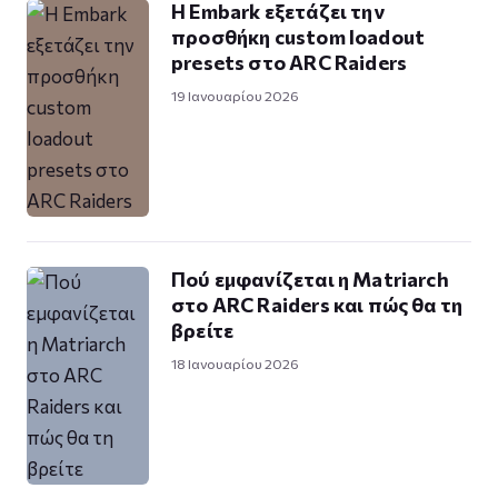
Η Embark εξετάζει την
προσθήκη custom loadout
presets στο ARC Raiders
19 Ιανουαρίου 2026
Πού εμφανίζεται η Matriarch
στο ARC Raiders και πώς θα τη
βρείτε
18 Ιανουαρίου 2026