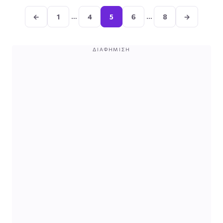
άρθρων
…
…
←
1
4
5
6
8
→
ΔΙΑΦΉΜΙΣΗ