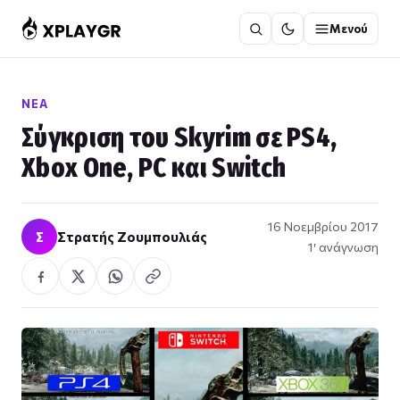
Μετάβαση
Μενού
στο
περιεχόμενο
ΝΈΑ
Σύγκριση του Skyrim σε PS4,
Xbox One, PC και Switch
16 Νοεμβρίου 2017
Σ
Στρατής Ζουμπουλιάς
1′ ανάγνωση