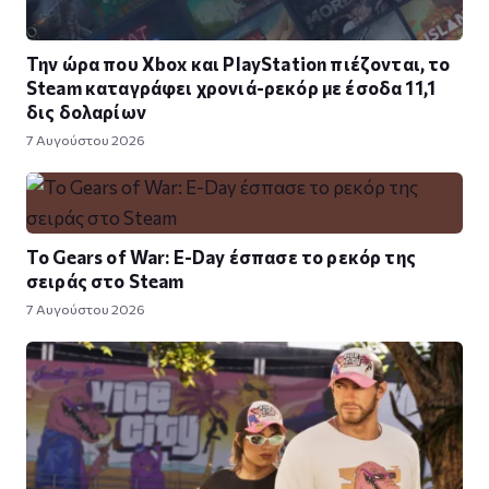
Την ώρα που Xbox και PlayStation πιέζονται, το
Steam καταγράφει χρονιά-ρεκόρ με έσοδα 11,1
δις δολαρίων
7 Αυγούστου 2026
Το Gears of War: E-Day έσπασε το ρεκόρ της
σειράς στο Steam
7 Αυγούστου 2026