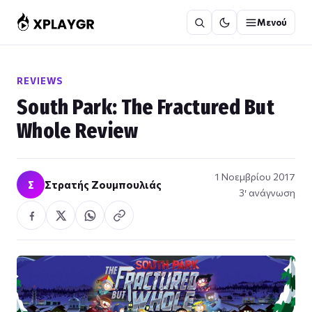
Μετάβαση
Μενού
στο
περιεχόμενο
REVIEWS
South Park: The Fractured But
Whole Review
1 Νοεμβρίου 2017
Σ
Στρατής Ζουμπουλιάς
3′ ανάγνωση