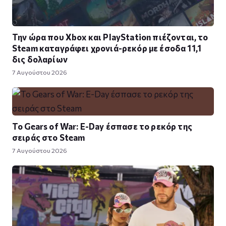
Την ώρα που Xbox και PlayStation πιέζονται, το
Steam καταγράφει χρονιά-ρεκόρ με έσοδα 11,1
δις δολαρίων
7 Αυγούστου 2026
Το Gears of War: E-Day έσπασε το ρεκόρ της
σειράς στο Steam
7 Αυγούστου 2026