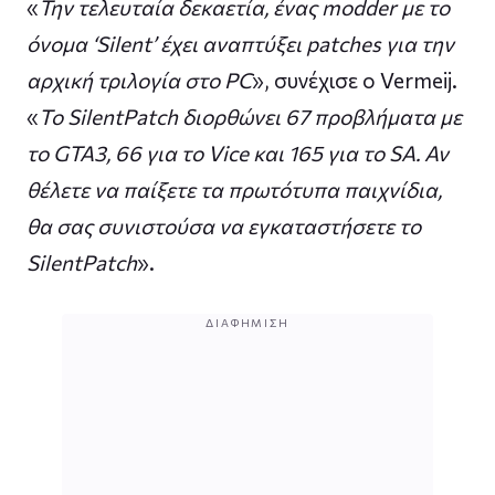
«
Την τελευταία δεκαετία, ένας modder με το
όνομα ‘Silent’ έχει αναπτύξει patches για την
αρχική τριλογία στο PC
», συνέχισε ο Vermeij.
«
Το SilentPatch διορθώνει 67 προβλήματα με
το GTA3, 66 για το Vice και 165 για το SA. Αν
θέλετε να παίξετε τα πρωτότυπα παιχνίδια,
θα σας συνιστούσα να εγκαταστήσετε το
SilentPatch
».
ΔΙΑΦΉΜΙΣΗ