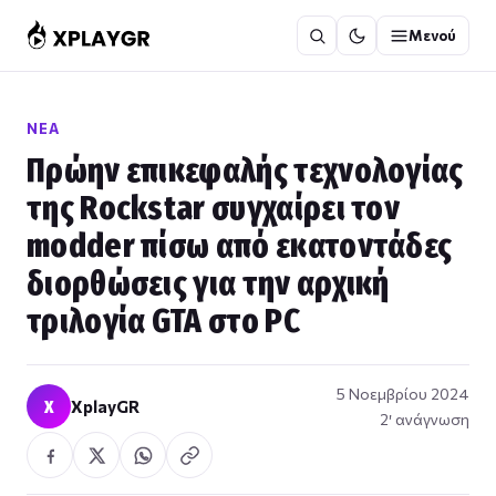
Μετάβαση
Μενού
στο
περιεχόμενο
ΝΈΑ
Πρώην επικεφαλής τεχνολογίας
της Rockstar συγχαίρει τον
modder πίσω από εκατοντάδες
διορθώσεις για την αρχική
τριλογία GTA στο PC
5 Νοεμβρίου 2024
X
XplayGR
2′ ανάγνωση