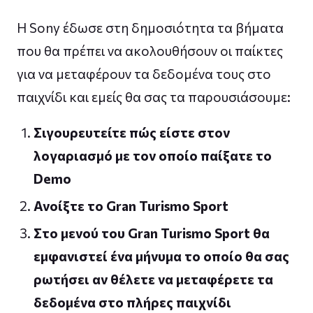
Η Sony έδωσε στη δημοσιότητα τα βήματα
που θα πρέπει να ακολουθήσουν οι παίκτες
για να μεταφέρουν τα δεδομένα τους στο
παιχνίδι και εμείς θα σας τα παρουσιάσουμε:
Σιγουρευτείτε πώς είστε στον
λογαριασμό με τον οποίο παίξατε το
Demo
Ανοίξτε το Gran Turismo Sport
Στο μενού του Gran Turismo Sport θα
εμφανιστεί ένα μήνυμα το οποίο θα σας
ρωτήσει αν θέλετε να μεταφέρετε τα
δεδομένα στο πλήρες παιχνίδι