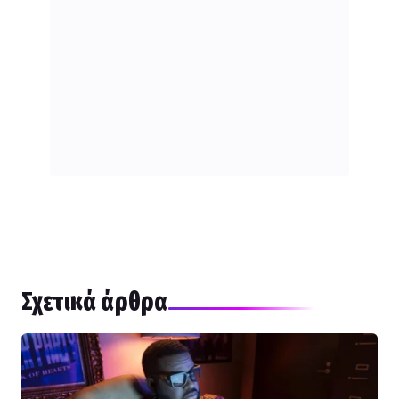
Σχετικά άρθρα