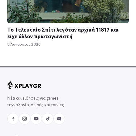
Το Τελευταίο Σπίτι λεγόταν αρχικά 11817 και
είχε άλλον πρωταγωνιστή
8 Αυγούστου 2026
Νέα και ειδήσεις για games,
τεχνολογία, σειρές και ταινίες