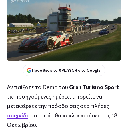
Πρόσθεσε το XPLAYGR στο Google
Αν παίξατε το Demo του
Gran Turismo Sport
τις προηγούμενες ημέρες, μπορείτε να
μεταφέρετε την πρόοδο σας στο πλήρες
παιχνίδι
, το οποίο θα κυκλοφορήσει στις 18
Οκτωβρίου.