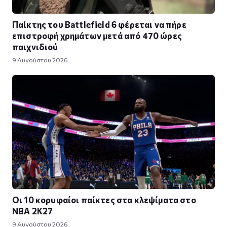
Παίκτης του Battlefield 6 φέρεται να πήρε
επιστροφή χρημάτων μετά από 470 ώρες
παιχνιδιού
9 Αυγούστου 2026
Οι 10 κορυφαίοι παίκτες στα κλεψίματα στο
NBA 2K27
9 Αυγούστου 2026