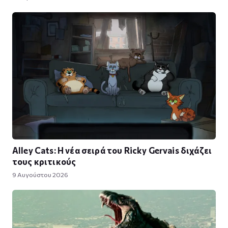
Alley Cats: Η νέα σειρά του Ricky Gervais διχάζει
τους κριτικούς
9 Αυγούστου 2026