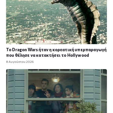
Το Dragon Wars ήταν η κορεατική υπερπαραγωγή
που θέλησε να κατακτήσει το Hollywood
8 Αυγούστου 2026