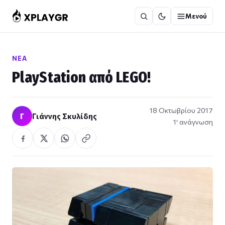
Μετάβαση
Μενού
στο
περιεχόμενο
ΝΈΑ
PlayStation από LEGO!
18 Οκτωβρίου 2017
Γ
Γιάννης Σκυλίδης
1′ ανάγνωση