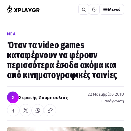
Μετάβαση
Μενού
στο
περιεχόμενο
ΝΈΑ
Όταν τα video games
καταφέρνουν να φέρουν
περισσότερα έσοδα ακόμα και
από κινηματογραφικές ταινίες
22 Νοεμβρίου 2018
Σ
Στρατής Ζουμπουλιάς
1′ ανάγνωση