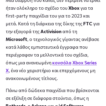
Μια διαρροή που κανείς δεν περίμενε να έρθει
ήταν ολόκληρο το σχέδιο του
Xbox
για τα
first-party παιχνίδια του για το 2023 και
μετά. Κατά τη διάρκεια της δίκης της
FTC
για
την εξαγορά της
Activision
από τη
Microsoft
, ο τεχνολογικός γίγαντας ανέβασε
κατά λάθος εμπιστευτικά έγγραφα που
περιέγραφαν τα μελλοντικά του σχέδια,
όπως μια ανανεωμένη
κονσόλα
Xbox Series
X
, ένα νέο χειριστήριο και επερχόμενους μη
ανακοινωμένους τίτλους.
Πάνω από δώδεκα παιχνίδια που βρίσκονται
σε εξέλιξη σε διάφορα στούντιο, όπως η
Bethesda
, η
Arkane
και η
id Software
,