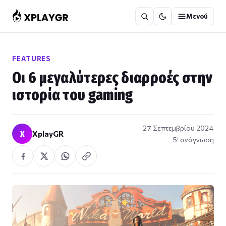
Μετάβαση
Μενού
στο
περιεχόμενο
FEATURES
Οι 6 μεγαλύτερες διαρροές στην
ιστορία του gaming
27 Σεπτεμβρίου 2024
X
XplayGR
5′ ανάγνωση