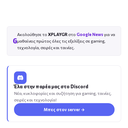
Ακολούθησε το
XPLAYGR
στο
Google News
για να
G
μαθαίνεις πρώτος όλες τις εξελίξεις σε gaming,
τεχνολογία, σειρές και ταινίες.
Έλα στην παρέα μας στο Discord
Νέα, κυκλοφορίες και συζήτηση για gaming, ταινίες,
σειρές και τεχνολογία!
Μπες στον server →