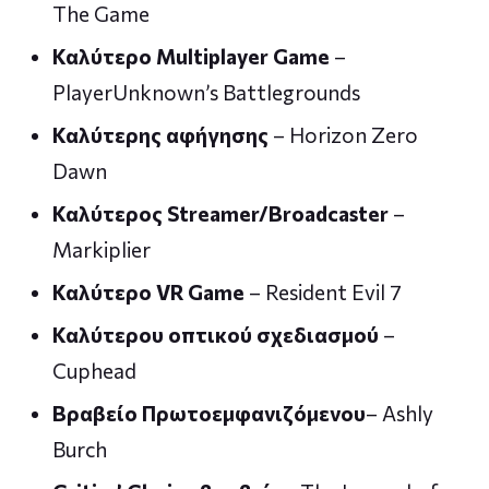
The Game
Καλύτερο Multiplayer Game
–
PlayerUnknown’s Battlegrounds
Καλύτερης αφήγησης
– Horizon Zero
Dawn
Καλύτερος Streamer/Broadcaster
–
Markiplier
Καλύτερο VR Game
– Resident Evil 7
Καλύτερου οπτικού σχεδιασμού
–
Cuphead
Βραβείο Πρωτοεμφανιζόμενου
– Ashly
Burch