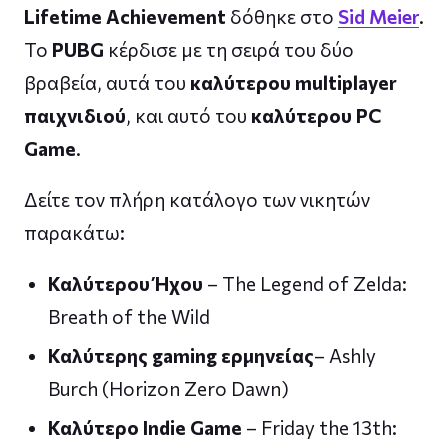
Lifetime Achievement
δόθηκε στο
Sid Meier
.
Το
PUBG
κέρδισε με τη σειρά του δύο
βραβεία, αυτά του
καλύτερου multiplayer
παιχνιδιού
, και αυτό του
καλύτερου PC
Game
.
Δείτε τον πλήρη κατάλογο των νικητών
παρακάτω:
Καλύτερου Ήχου
– The Legend of Zelda:
Breath of the Wild
Καλύτερης gaming ερμηνείας
– Ashly
Burch (Horizon Zero Dawn)
Καλύτερο Indie Game
– Friday the 13th: