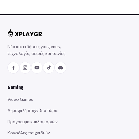
Νέα και ειδήσεις για games,
τεχνολογία, σειρές και ταινίες
Gaming
Video Games
Δημοφιλή παιχνίδια τώρα
Πρόγραμμα κυκλοφοριών
Κονσόλες παιχνιδιών