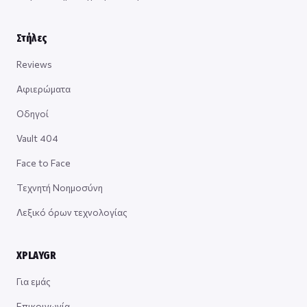
Στήλες
Reviews
Αφιερώματα
Οδηγοί
Vault 404
Face to Face
Τεχνητή Νοημοσύνη
Λεξικό όρων τεχνολογίας
XPLAYGR
Για εμάς
Επικοινωνία