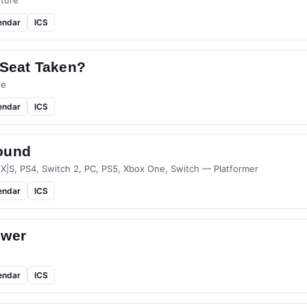
ture
endar
ICS
 Seat Taken?
le
endar
ICS
ound
 X|S, PS4, Switch 2, PC, PS5, Xbox One, Switch — Platformer
endar
ICS
ower
endar
ICS