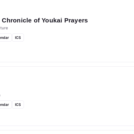
Chronicle of Youkai Prayers
ture
endar
ICS
s
endar
ICS