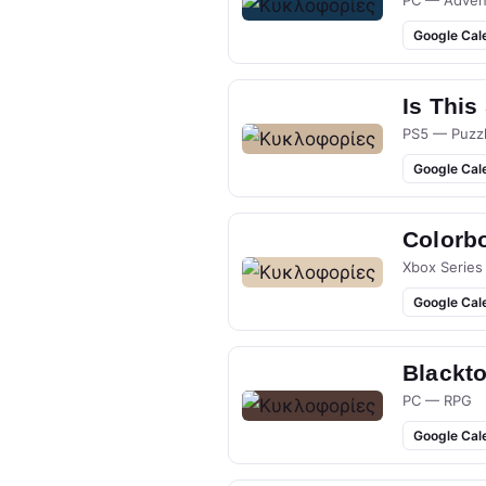
PC — Adven
Google Cal
Is This
PS5 — Puzz
Google Cal
Colorb
Xbox Series
Google Cal
Blackt
PC — RPG
Google Cal