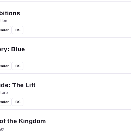
bitions
tion
endar
ICS
ry: Blue
endar
ICS
de: The Lift
ture
endar
ICS
 of the Kingdom
gy