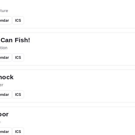
ture
endar
ICS
 Can Fish!
tion
endar
ICS
hock
er
endar
ICS
oor
e
endar
ICS