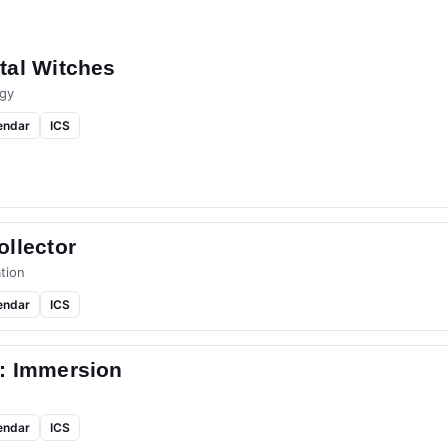
tal Witches
gy
endar
ICS
llector
tion
endar
ICS
: Immersion
endar
ICS