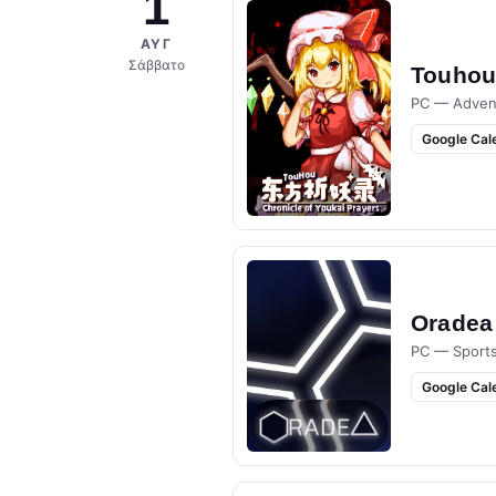
1
ΑΥΓ
Σάββατο
Touhou 
PC — Adven
Google Cal
Oradea
PC — Sport
Google Cal