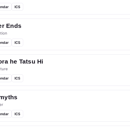
endar
ICS
er Ends
tion
endar
ICS
ra he Tatsu Hi
ture
endar
ICS
myths
er
endar
ICS