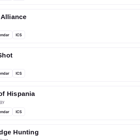
 Alliance
endar
ICS
Shot
endar
ICS
of Hispania
gy
endar
ICS
idge Hunting