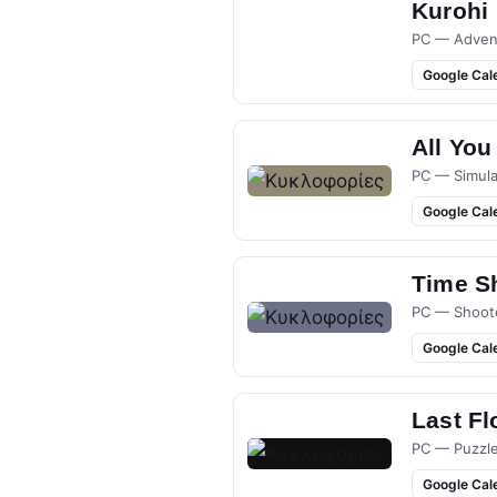
Kurohi
PC — Adven
Google Cal
All You
PC — Simula
Google Cal
Time S
PC — Shoot
Google Cal
Last Fl
PC — Puzzl
Google Cal