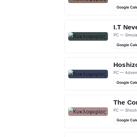
Google Cal
I.T Nev
PC — Simula
Google Cal
Hoshizo
PC — Adven
Google Cal
The Co
PC — Shoot
Google Cal