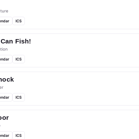
ture
endar
ICS
 Can Fish!
tion
endar
ICS
hock
er
endar
ICS
oor
e
endar
ICS