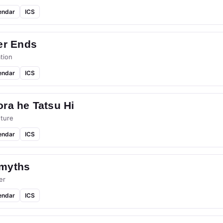
endar
ICS
er Ends
tion
endar
ICS
ra he Tatsu Hi
ture
endar
ICS
myths
er
endar
ICS