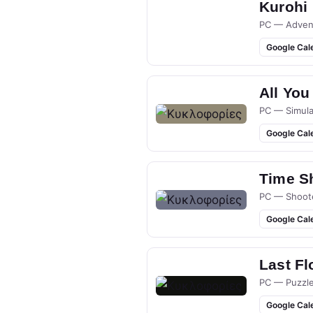
Kurohi
PC — Adven
Google Cal
All You
PC — Simula
Google Cal
Time S
PC — Shoot
Google Cal
Last Fl
PC — Puzzl
Google Cal