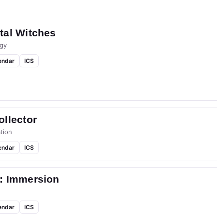
tal Witches
gy
endar
ICS
llector
tion
endar
ICS
: Immersion
endar
ICS