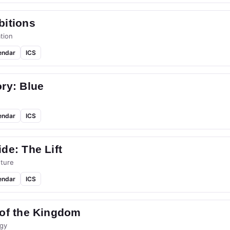
bitions
tion
endar
ICS
ry: Blue
endar
ICS
de: The Lift
ture
endar
ICS
 of the Kingdom
gy