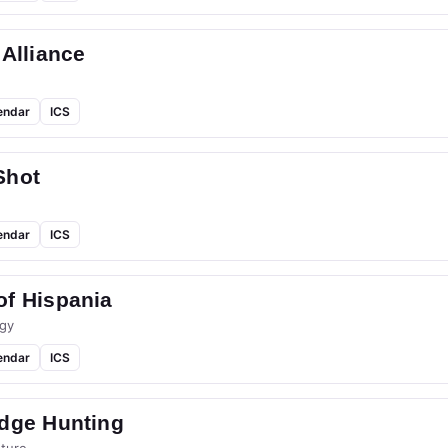
 Alliance
endar
ICS
Shot
endar
ICS
of Hispania
gy
endar
ICS
idge Hunting