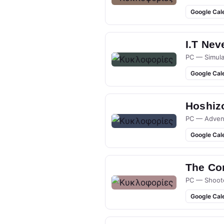
Google Cal
I.T Nev
PC — Simula
Google Cal
Hoshizo
PC — Adven
Google Cal
The Co
PC — Shoot
Google Cal