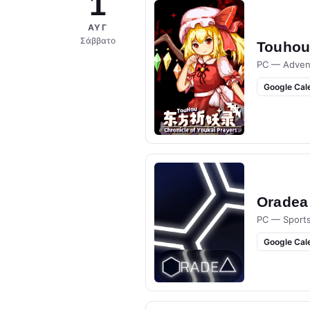
1
ΑΥΓ
Σάββατο
Touhou 
PC — Adven
Google Cal
Oradea
PC — Sport
Google Cal