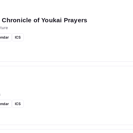
Chronicle of Youkai Prayers
ture
endar
ICS
s
endar
ICS