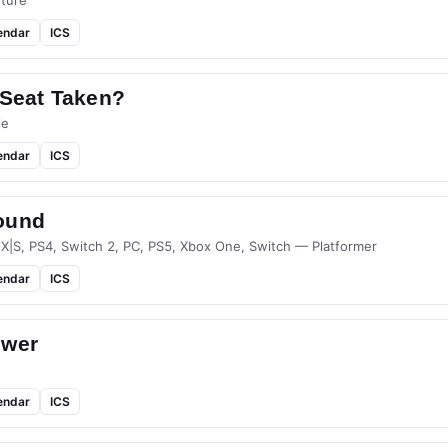
ture
endar
ICS
 Seat Taken?
le
endar
ICS
ound
 X|S, PS4, Switch 2, PC, PS5, Xbox One, Switch — Platformer
endar
ICS
ower
endar
ICS