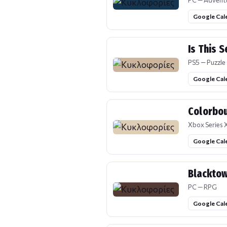
PC — Advent
Google Cal
Is This 
PS5 — Puzzle
Google Cal
Colorbo
Xbox Series X
Google Cal
Blackto
PC — RPG
Google Cal