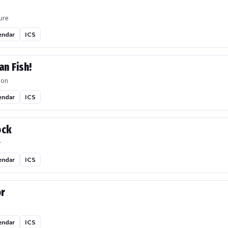
ure
endar
ICS
an Fish!
ion
endar
ICS
ock
r
endar
ICS
or
endar
ICS