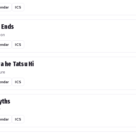
endar
ICS
r Ends
ion
endar
ICS
a he Tatsu Hi
ure
endar
ICS
yths
r
endar
ICS