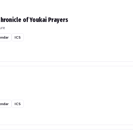
hronicle of Youkai Prayers
ure
endar
ICS
endar
ICS