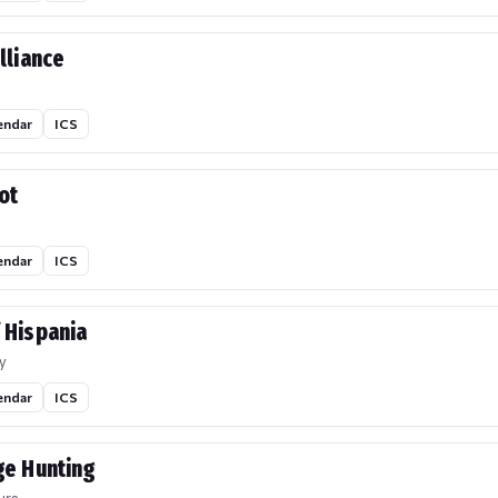
lliance
endar
ICS
ot
endar
ICS
 Hispania
y
endar
ICS
ge Hunting