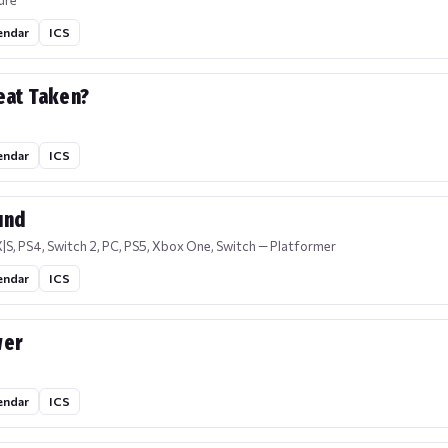
ure
endar
ICS
Seat Taken?
endar
ICS
und
|S, PS4, Switch 2, PC, PS5, Xbox One, Switch — Platformer
endar
ICS
wer
endar
ICS