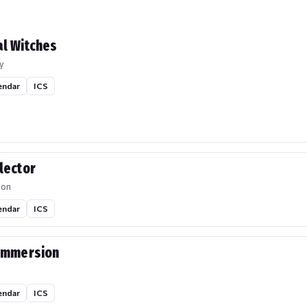
l Witches
y
endar
ICS
lector
ion
endar
ICS
Immersion
endar
ICS