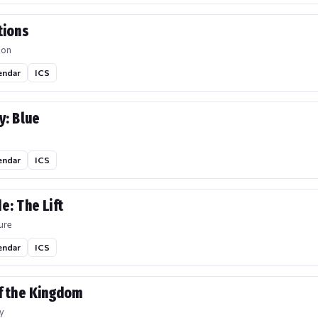
tions
ion
endar
ICS
y: Blue
endar
ICS
e: The Lift
ure
endar
ICS
f the Kingdom
y