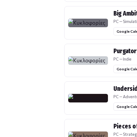
Big Ambi
PC — Simulat
Google Cal
Purgator
PC — Indie
Google Cal
Undersid
PC — Advent
Google Cal
Pieces o
PC — Strateg