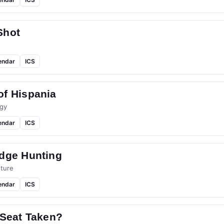
Shot
endar
ICS
of Hispania
gy
endar
ICS
idge Hunting
ture
endar
ICS
 Seat Taken?