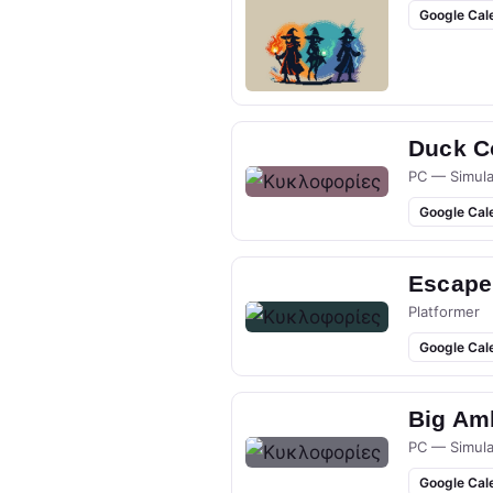
Google Cal
Duck Co
PC — Simula
Google Cal
Escape
Platformer
Google Cal
Big Am
PC — Simula
Google Cal