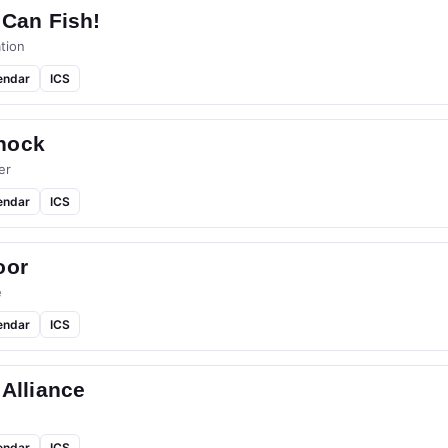
 Can Fish!
tion
endar
ICS
hock
er
endar
ICS
oor
e
endar
ICS
 Alliance
endar
ICS