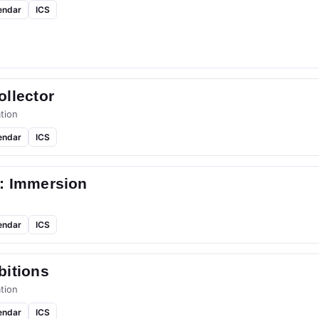
endar
ICS
llector
tion
endar
ICS
: Immersion
endar
ICS
bitions
tion
endar
ICS