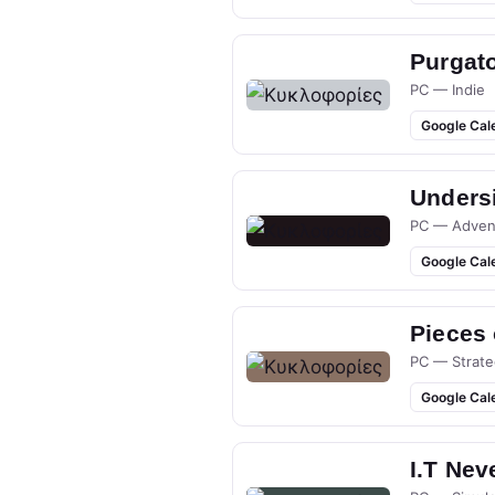
Purgato
PC — Indie
Google Cal
Undersi
PC — Adven
Google Cal
Pieces
PC — Strate
Google Cal
I.T Nev