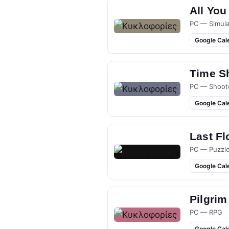
All You
PC — Simula
Google Cal
Time S
PC — Shoot
Google Cal
Last Fl
PC — Puzzl
Google Cal
Pilgrim
PC — RPG
Google Cal