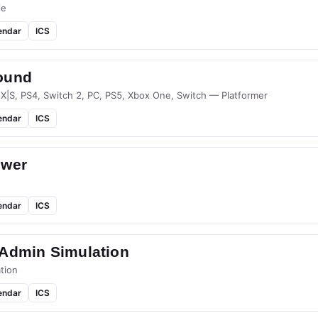
le
endar
ICS
ound
 X|S, PS4, Switch 2, PC, PS5, Xbox One, Switch — Platformer
endar
ICS
ower
endar
ICS
-Admin Simulation
tion
endar
ICS