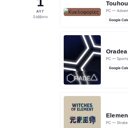
1
Touhou 
PC — Adven
ΑΥΓ
Σάββατο
Google Cal
Oradea
PC — Sport
Google Cal
Elemen
PC — Strate