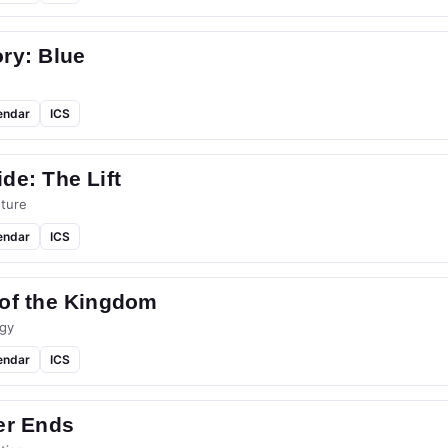
ry: Blue
endar
ICS
de: The Lift
ture
endar
ICS
 of the Kingdom
gy
endar
ICS
er Ends