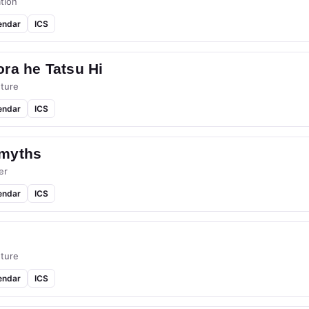
tion
endar
ICS
ra he Tatsu Hi
ture
endar
ICS
myths
er
endar
ICS
ture
endar
ICS