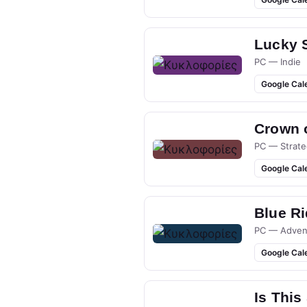
Lucky 
PC — Indie
Google Cal
Crown 
PC — Strate
Google Cal
Blue R
PC — Adven
Google Cal
Is This