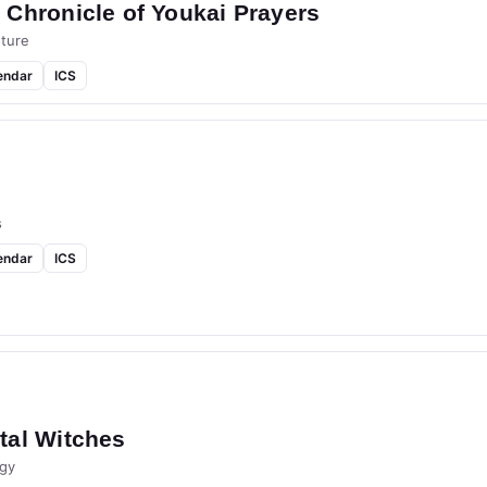
Chronicle of Youkai Prayers
ture
endar
ICS
s
endar
ICS
tal Witches
gy