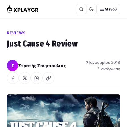
Μετάβαση
Μενού
στο
περιεχόμενο
REVIEWS
Just Cause 4 Review
7 Ιανουαρίου 2019
Σ
Στρατής Ζουμπουλιάς
3′ ανάγνωση