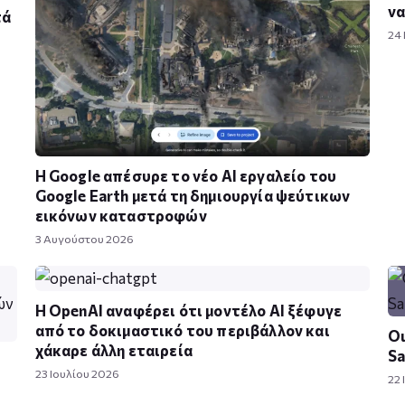
να
τά
24
Η Google απέσυρε το νέο AI εργαλείο του
Google Earth μετά τη δημιουργία ψεύτικων
εικόνων καταστροφών
3 Αυγούστου 2026
Η OpenAI αναφέρει ότι μοντέλο AI ξέφυγε
από το δοκιμαστικό του περιβάλλον και
Οι
χάκαρε άλλη εταιρεία
Sa
23 Ιουλίου 2026
22 