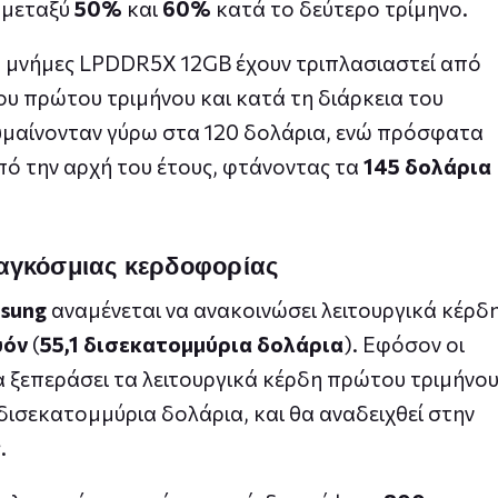
 μεταξύ
50%
και
60%
κατά το δεύτερο τρίμηνο.
ια μνήμες LPDDR5X 12GB έχουν τριπλασιαστεί από
ου πρώτου τριμήνου και κατά τη διάρκεια του
 κυμαίνονταν γύρω στα 120 δολάρια, ενώ πρόσφατα
ό την αρχή του έτους, φτάνοντας τα
145 δολάρια
παγκόσμιας κερδοφορίας
sung
αναμένεται να ανακοινώσει λειτουργικά κέρδ
υόν
(
55,1 δισεκατομμύρια δολάρια
). Εφόσον οι
α ξεπεράσει τα λειτουργικά κέρδη πρώτου τριμήνο
 δισεκατομμύρια δολάρια, και θα αναδειχθεί στην
.