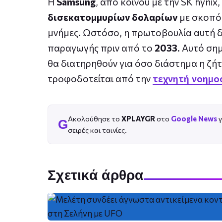
Η
Samsung
, από κοινού με την SK hynix
δισεκατομμυρίων δολαρίων
με σκοπό 
μνήμες. Ωστόσο, η πρωτοβουλία αυτή δ
παραγωγής πριν από το
2033
. Αυτό ση
θα διατηρηθούν για όσο διάστημα η ζή
τροφοδοτείται από την
τεχνητή νοημο
Ακολούθησε το
XPLAYGR
στο
Google News
γ
G
σειρές και ταινίες.
Σχετικά άρθρα