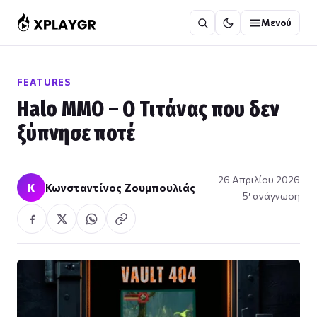
Μετάβαση
Μενού
στο
περιεχόμενο
FEATURES
Halo MMO – Ο Τιτάνας που δεν
ξύπνησε ποτέ
26 Απριλίου 2026
Κ
Κωνσταντίνος Ζουμπουλιάς
5′ ανάγνωση