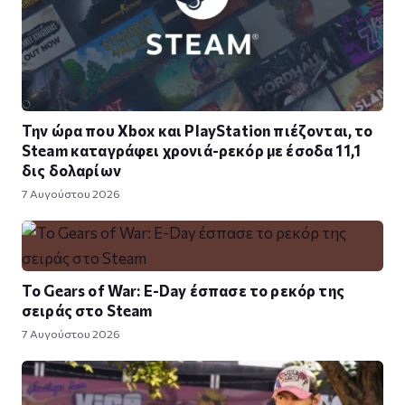
Την ώρα που Xbox και PlayStation πιέζονται, το
Steam καταγράφει χρονιά-ρεκόρ με έσοδα 11,1
δις δολαρίων
7 Αυγούστου 2026
Το Gears of War: E-Day έσπασε το ρεκόρ της
σειράς στο Steam
7 Αυγούστου 2026