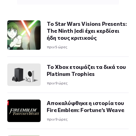
Το Star Wars Visions Presents:
The Ninth Jedi έχει κερδίσει
ήδη τους κριτικούς
πριν 5 ώρες
Το Xbox ετοιμάζει τα δικά του
Platinum Trophies
πριν 9 ώρες
Αποκαλύφθηκε η ιστορία του
Fire Emblem: Fortune’s Weave
πριν 9 ώρες