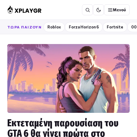
Μετάβαση
Μενού
στο
περιεχόμενο
Roblox
Forza Horizon 6
Fortnite
00
ΤΏΡΑ ΠΑΊΖΟΥΝ
Εκτεταμένη παρουσίαση του
GTA 6 θα γίνει πρώτα στο