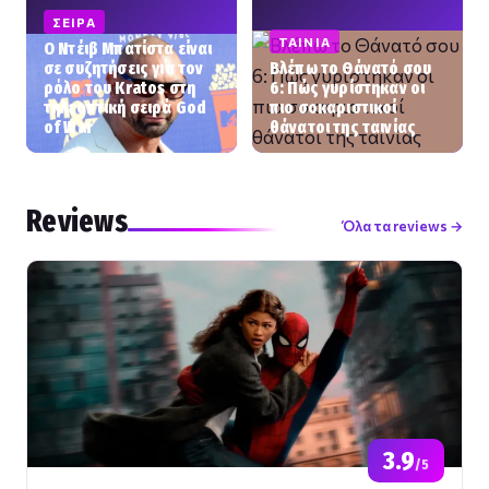
ΣΕΙΡΆ
ΤΑΙΝΊΑ
Ο Ντέιβ Μπατίστα είναι
σε συζητήσεις για τον
Βλέπω το Θάνατό σου
ρόλο του Kratos στη
6: Πώς γυρίστηκαν οι
τηλεοπτική σειρά God
πιο σοκαριστικοί
of War
θάνατοι της ταινίας
Reviews
Όλα τα reviews →
3.9
/5