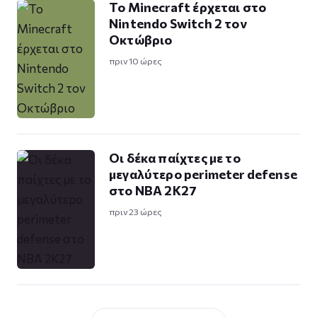
Το Minecraft έρχεται στο
Nintendo Switch 2 τον
Οκτώβριο
πριν 10 ώρες
Οι δέκα παίχτες με το
μεγαλύτερο perimeter defense
στο NBA 2K27
πριν 23 ώρες