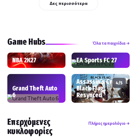
Δες περισσότερα
Game Hubs
Όλα τα παιχνίδια →
NBA 2K27
EA Sports FC 27
Assassin’s Creed
4/5
Grand Theft Auto
Black Flag
6
Resynced
Επερχόμενες
Πλήρες ημερολόγιο →
κυκλοφορίες