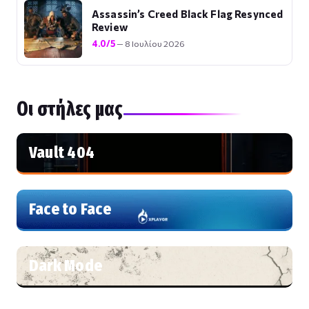
Assassin’s Creed Black Flag Resynced
Review
4.0/5
— 8 Ιουλίου 2026
Οι στήλες μας
Vault 404
Face to Face
Dark Mode