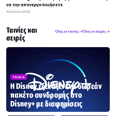
να την απενεργοποιήσετε
10 Ιουλίου 2026
Ταινίες και
Όλες οι ταινίες →
Όλες οι σειρές →
σειρές
ΤΑΙΝΊΑ
Η Disney εξετάζει ένα δωρεάν
πακέτο συνδρομής στο
Disney+ με διαφημίσεις