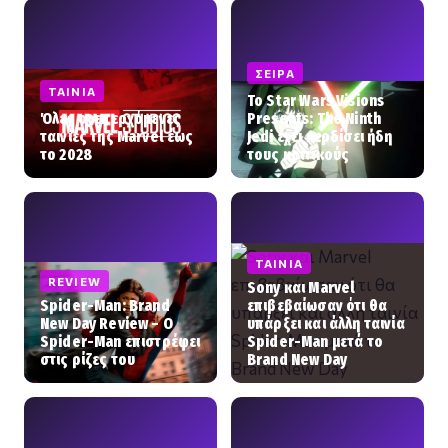
ΣΕΙΡΆ
ΤΑΙΝΊΑ
Το Star Wars Visions
Όλες οι επερχόμενες
Presents: The Ninth
ταινίες της Marvel έως
Jedi έχει κερδίσει ήδη
το 2028
τους κριτικούς
ΤΑΙΝΊΑ
REVIEW
Sony και Marvel
Spider-Man: Brand
επιβεβαίωσαν ότι θα
New Day Review – Ο
υπάρξει και άλλη ταινία
Spider-Man επιστρέφει
Spider-Man μετά το
στις ρίζες του
Brand New Day