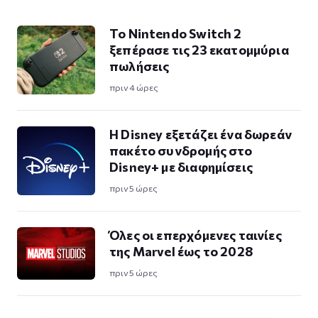
Το Nintendo Switch 2
ξεπέρασε τις 23 εκατομμύρια
πωλήσεις
πριν 4 ώρες
Η Disney εξετάζει ένα δωρεάν
πακέτο συνδρομής στο
Disney+ με διαφημίσεις
πριν 5 ώρες
Όλες οι επερχόμενες ταινίες
της Marvel έως το 2028
πριν 5 ώρες