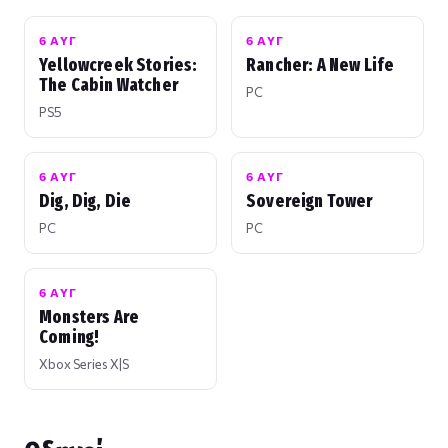
6 ΑΥΓ
6 ΑΥΓ
Yellowcreek Stories:
Rancher: A New Life
The Cabin Watcher
PC
PS5
6 ΑΥΓ
6 ΑΥΓ
Dig, Dig, Die
Sovereign Tower
PC
PC
6 ΑΥΓ
Monsters Are
Coming!
Xbox Series X|S