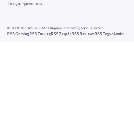
Τα αγαπημένα σου
© 2026 XPLAYGR — Με επιφύλαξη παντός δικαιώματος.
RSS Gaming
RSS Ταινίες
RSS Σειρές
RSS Reviews
RSS Τεχνολογία