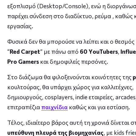
εξοπλισμό (Desktop/Console), ενώ η διοργάνω
παρέχει σύνδεση στο διαδίκτυο, ρεύμα ,
καθώς 
εργασίας.
Φυσικά δεν θα μπορούσε να λείπει και ο θεσμός
“
Red Carpet
” με
πάνω από
60
ΥouTubers
,
Influ
Pro Gamers
και δημοφιλείς περσόνες.
Στο διάζωμα θα φιλοξενούνται κοινότητες της
κουλτούρας, θα υπάρχει χώρος για καλλιτέχνες,
δημιουργούς, cosplayers, indie εταιρείες, arcades,
επιτραπέζια
παιχνίδια
καθώς και για εστίαση.
Τέλος, ιδιαίτερο βάρος αυτή τη χρονιά δίνεται σ
υπεύθυνη πλευρά της βιομηχανίας
, με kids fri