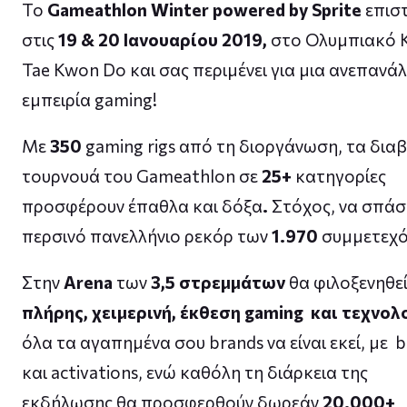
Το
Gameathlon Winter powered by Sprite
επισ
στις
19 & 20 Ιανουαρίου 2019,
στο Ολυμπιακό 
Tae Kwon Do
και σας περιμένει για μια ανεπανά
εμπειρία gaming!
Με
350
gaming rigs από τη διοργάνωση, τα δια
τουρνουά του Gameathlon σε
25+
κατηγορίες
προσφέρουν έπαθλα και δόξα
.
Στόχος, να σπάσ
περσινό πανελλήνιο ρεκόρ των
1.970
συμμετεχό
Στην
Arena
των
3,5 στρεμμάτων
θα φιλοξενηθε
πλήρης, χειμερινή, έκθεση gaming
και τεχνολ
ό
λα τα αγαπημένα σου brands να είναι εκεί, με
b
και activations, ενώ καθόλη τη διάρκεια της
εκδήλωσης θα προσφερθούν δωρεάν
20.000+