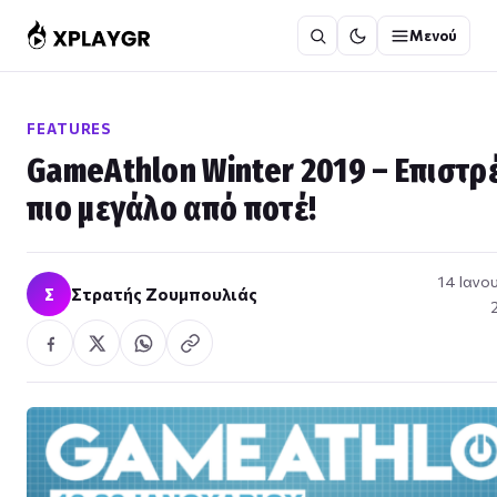
Μετάβαση
Μενού
στο
περιεχόμενο
FEATURES
GameAthlon Winter 2019 – Επιστρ
πιο μεγάλο από ποτέ!
14 Ιανο
Σ
Στρατής Ζουμπουλιάς