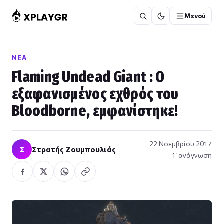
Μετάβαση
Μενού
στο
περιεχόμενο
ΝΈΑ
Flaming Undead Giant : Ο
εξαφανισμένος εχθρός του
Bloodborne, εμφανίστηκε!
22 Νοεμβρίου 2017
Σ
Στρατής Ζουμπουλιάς
1′ ανάγνωση