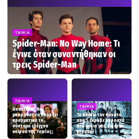
ΤΑΙΝΊΑ
Spider-Man: No Way Home: Τι
έγινε όταν συναντήθηκαν οι
τρεις Spider-Man
ΤΑΙΝΊΑ
ΤΑΙΝΊΑ
Geostorm: Θα
μπορούσε να υπάρξει
Το Βλέπω τον Θάνατό
πραγματικά το
σου 5 έκρυβε μπροστά
σύστημα ελέγχου
στα μάτια μας ότι ήταν
καιρού της ταινίας;
prequel