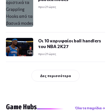
πριν 21 ώρες
Οι 10 κορυφαίοι ball handlers
του NBA 2K27
πριν 21 ώρες
Δες περισσότερα
Game Hubs
Όλα τα παιχνίδια →