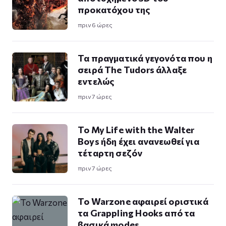
προκατόχου της
πριν 6 ώρες
Τα πραγματικά γεγονότα που η
σειρά The Tudors άλλαξε
εντελώς
πριν 7 ώρες
Το My Life with the Walter
Boys ήδη έχει ανανεωθεί για
τέταρτη σεζόν
πριν 7 ώρες
Το Warzone αφαιρεί οριστικά
τα Grappling Hooks από τα
βασικά modes