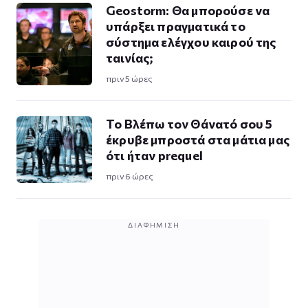
Geostorm: Θα μπορούσε να
υπάρξει πραγματικά το
σύστημα ελέγχου καιρού της
ταινίας;
πριν 5 ώρες
Το Βλέπω τον Θάνατό σου 5
έκρυβε μπροστά στα μάτια μας
ότι ήταν prequel
πριν 6 ώρες
ΔΙΑΦΉΜΙΣΗ