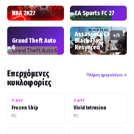
NBA 2K27
EA Sports FC 27
Assassin’s Creed
4/5
Grand Theft Auto
Black Flag
6
Resynced
Επερχόμενες
Πλήρες ημερολόγιο →
κυκλοφορίες
7 ΑΥΓ
7 ΑΥΓ
Frozen Ship
Vivid Intrusion
PC
PC