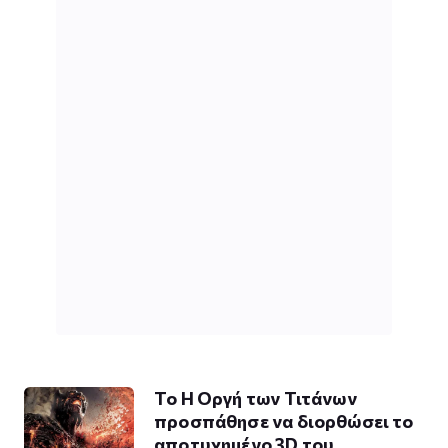
To Η Οργή των Τιτάνων
προσπάθησε να διορθώσει το
αποτυχημένο 3D του