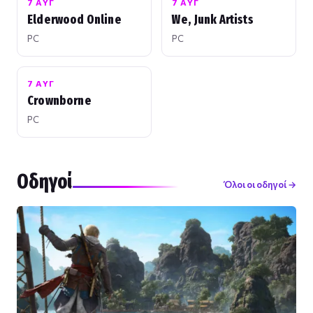
7 ΑΥΓ
7 ΑΥΓ
Elderwood Online
We, Junk Artists
PC
PC
7 ΑΥΓ
Crownborne
PC
Οδηγοί
Όλοι οι οδηγοί →