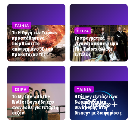
ΤΑΙΝΊΑ
ΣΕΙΡΆ
To Η Οργή των Τιτάνων
προσπάθησε να
Τα πραγματικά
διορθώσει το
γεγονότα που η σειρά
αποτυχημένο 3D του
The Tudors άλλαξε
προκατόχου της
εντελώς
ΣΕΙΡΆ
ΤΑΙΝΊΑ
Το My Life with the
Η Disney εξετάζει ένα
Walter Boys ήδη έχει
δωρεάν πακέτο
ανανεωθεί για τέταρτη
συνδρομής στο
σεζόν
Disney+ με διαφημίσεις