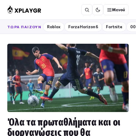
Μετάβαση
Μενού
στο
περιεχόμενο
Roblox
Forza Horizon 6
Fortnite
00
ΤΏΡΑ ΠΑΊΖΟΥΝ
Όλα τα πρωταθλήματα και οι
διοργανώσεις που θα