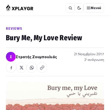
Μετάβαση
Μενού
στο
περιεχόμενο
REVIEWS
Bury Me, My Love Review
21 Νοεμβρίου 2017
Σ
Στρατής Ζουμπουλιάς
2′ ανάγνωση