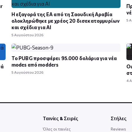
er
Πρ
νέ
Η εξαγορά της EA από τη Σαουδική Αραβία
ολοκληρώθηκε με χρέος 20 δισεκατομμυρίων
5 
και σχέδια για AI
5 Αυγούστου 2026
Το PUBG προσφέρει 95.000 δολάρια για νέα
modes από modders
τά
Οι
5 Αυγούστου 2026
σ
4 
Ταινίες & Σειρές
Στήλες
Όλες οι ταινίες
Reviews