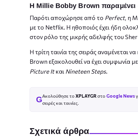
Η Millie Bobby Brown παραμένει 
Παρότι αποχώρησε από το
Perfect
, η 
με το Netflix. Η ηθοποιός έχει ήδη ολο
στον ρόλο της μικρής αδελφής του Sher
Η τρίτη ταινία της σειράς αναμένεται 
Brown εξακολουθεί να έχει συμφωνία με 
Picture It
και
Nineteen Steps
.
Ακολούθησε το
XPLAYGR
στο
Google News
γ
G
σειρές και ταινίες.
Σχετικά άρθρα