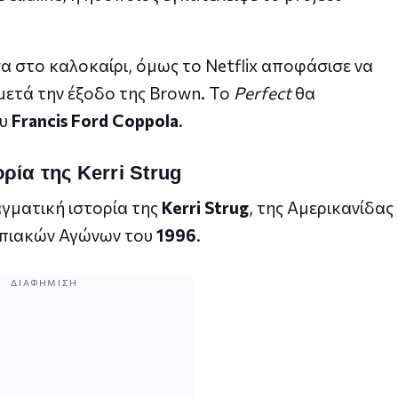
α στο καλοκαίρι, όμως το Netflix αποφάσισε να
μετά την έξοδο της Brown. Το
Perfect
θα
ου
Francis Ford Coppola
.
ρία της Kerri Strug
γματική ιστορία της
Kerri Strug
, της Αμερικανίδας
μπιακών Αγώνων του
1996
.
ΔΙΑΦΉΜΙΣΗ