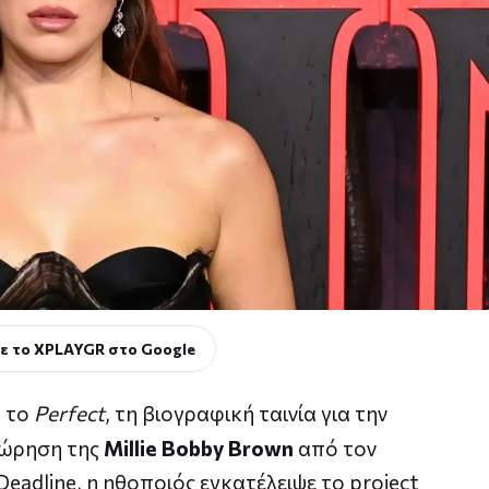
ε το XPLAYGR στο Google
ά το
Perfect
, τη βιογραφική ταινία για την
χώρηση της
Millie Bobby Brown
από τον
adline, η ηθοποιός εγκατέλειψε το project