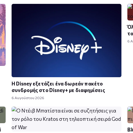
Όλ
τ
6 
Η Disney εξετάζει ένα δωρεάν πακέτο
συνδρομής στο Disney+ με διαφημίσεις
6 Αυγούστου 2026
i
Βλ