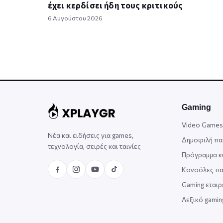
έχει κερδίσει ήδη τους κριτικούς
6 Αυγούστου 2026
Gaming
Video Games
Νέα και ειδήσεις για games,
Δημοφιλή πα
τεχνολογία, σειρές και ταινίες
Πρόγραμμα 
Κονσόλες πα
Gaming εταιρ
Λεξικό gami