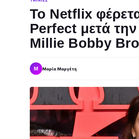
ΤΑΙΝΊΕΣ
Το Netflix φέρε
Perfect μετά τη
Millie Bobby Br
Μ
Μαρία Μαργέτη