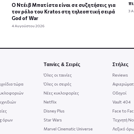
πι
Ο Ντέιβ Μπατίστα είναι σε συζητήσεις για
τον ρόλο του Kratos στη τηλεοπτική σειρά
3 
God of War
4 Αυγούστου 2026
Ταινίες & Σειρές
Στήλες
Όλες οι ταινίες
Reviews
ιχνίδια τώρα
Όλες οι σειρές
Αφιερώματ
κυκλοφοριών
Νέες κυκλοφορίες
Οδηγοί
ιχνιδιών
Netflix
Vault 404
είες
Disney Plus
Face to Fa
ng όρων
Star Wars
Τεχνητή Ν
Marvel Cinematic Universe
Λεξικό όρω