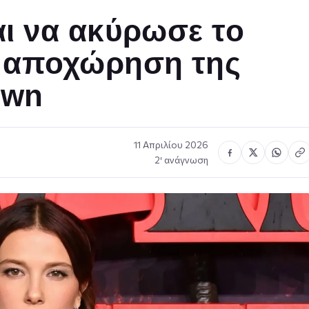
ται να ακύρωσε το
ν αποχώρηση της
own
11 Απριλίου 2026
2′ ανάγνωση