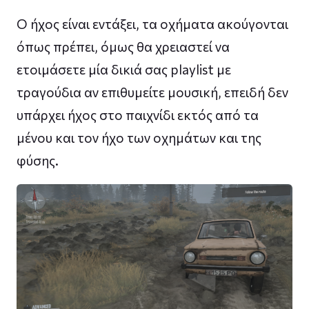
Ο ήχος είναι εντάξει, τα οχήματα ακούγονται
όπως πρέπει, όμως θα χρειαστεί να
ετοιμάσετε μία δικιά σας playlist με
τραγούδια αν επιθυμείτε μουσική, επειδή δεν
υπάρχει ήχος στο παιχνίδι εκτός από τα
μένου και τον ήχο των οχημάτων και της
φύσης.