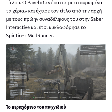
τίτλου. Ο Pavel «δεν έκατσε με σταυρωμένα
τα χέρια» και έχτισε τον τίτλο από την αρχή
με τους πρώην συναδέλφους του στην Saber
Interactive και έτσι κυκλοφόρησε το
Spintires: MudRunner.
Το περιεχόμενο του παιχνιδιού