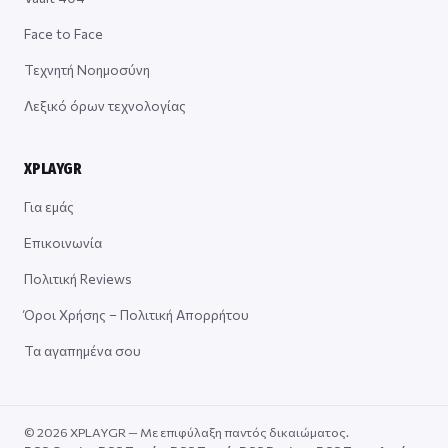
Face to Face
Τεχνητή Νοημοσύνη
Λεξικό όρων τεχνολογίας
XPLAYGR
Για εμάς
Επικοινωνία
Πολιτική Reviews
Όροι Χρήσης – Πολιτική Απορρήτου
Τα αγαπημένα σου
© 2026 XPLAYGR — Με επιφύλαξη παντός δικαιώματος.