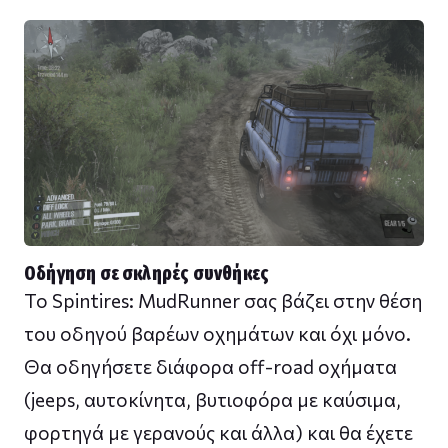
Οδήγηση σε σκληρές συνθήκες
Το Spintires: MudRunner σας βάζει στην θέση
του οδηγού βαρέων οχημάτων και όχι μόνο.
Θα οδηγήσετε διάφορα off-road οχήματα
(jeeps, αυτοκίνητα, βυτιοφόρα με καύσιμα,
φορτηγά με γερανούς και άλλα) και θα έχετε