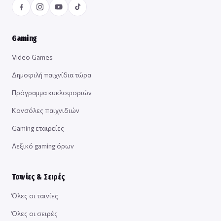
Gaming
Video Games
Δημοφιλή παιχνίδια τώρα
Πρόγραμμα κυκλοφοριών
Κονσόλες παιχνιδιών
Gaming εταιρείες
Λεξικό gaming όρων
Ταινίες & Σειρές
Όλες οι ταινίες
Όλες οι σειρές