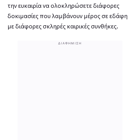
την ευκαιρία να ολοκληρώσετε διάφορες
δοκιμασίες που λαμβάνουν μέρος σε εδάφη
με διάφορες σκληρές καιρικές συνθήκες.
ΔΙΑΦΉΜΙΣΗ