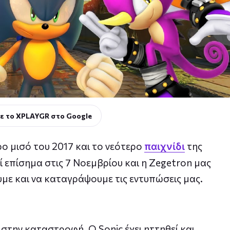
ε το XPLAYGR στο Google
ερο μισό του 2017 και το νεότερο
της
παιχνίδι
εί επίσημα στις 7 Νοεμβρίου και η Zegetron μας
με και να καταγράψουμε τις εντυπώσεις μας.
 στην καταστροφή. Ο Sonic έχει ηττηθεί και