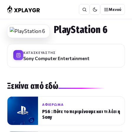
Μετάβαση
Μενού
στο
περιεχόμενο
PlayStation 6
ΚΑΤΑΣΚΕΥΑΣΤΉΣ
Sony Computer Entertainment
Ξεκίνα από εδώ
ΑΦΙΈΡΩΜΑ
PS6 : Πότε το περιμένουμε και τι λέει η
Sony