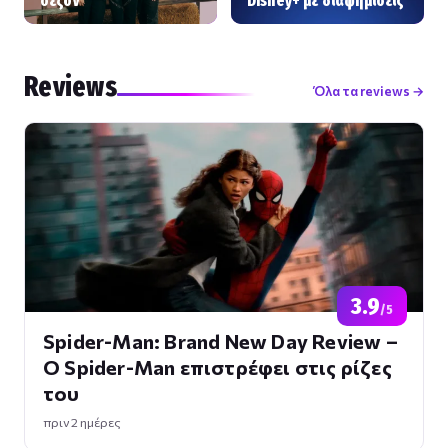
σεζόν
Disney+ με διαφημίσεις
Reviews
Όλα τα reviews →
3.9
/5
Spider-Man: Brand New Day Review –
Ο Spider-Man επιστρέφει στις ρίζες
του
πριν 2 ημέρες