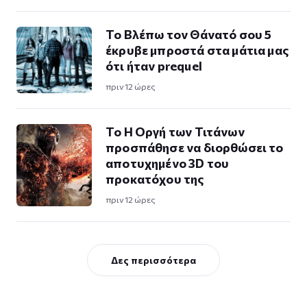
Το Βλέπω τον Θάνατό σου 5
έκρυβε μπροστά στα μάτια μας
ότι ήταν prequel
πριν 12 ώρες
To Η Οργή των Τιτάνων
προσπάθησε να διορθώσει το
αποτυχημένο 3D του
προκατόχου της
πριν 12 ώρες
Δες περισσότερα