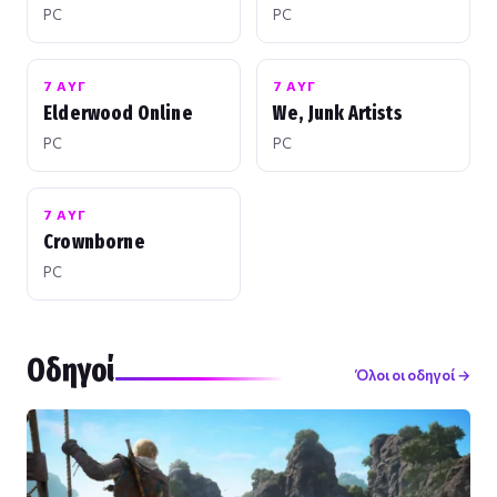
PC
PC
7 ΑΥΓ
7 ΑΥΓ
Elderwood Online
We, Junk Artists
PC
PC
7 ΑΥΓ
Crownborne
PC
Οδηγοί
Όλοι οι οδηγοί →