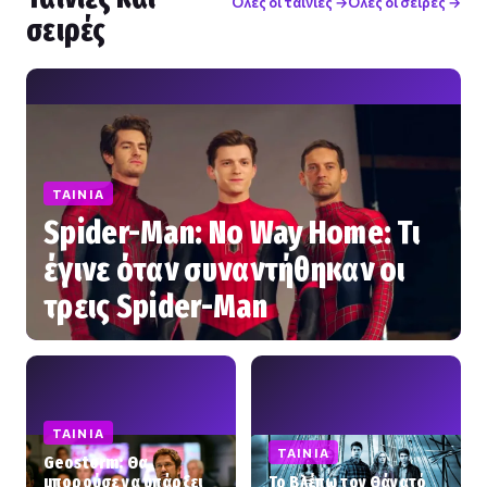
Όλες οι ταινίες →
Όλες οι σειρές →
σειρές
ΤΑΙΝΊΑ
Spider-Man: No Way Home: Τι
έγινε όταν συναντήθηκαν οι
τρεις Spider-Man
ΤΑΙΝΊΑ
ΤΑΙΝΊΑ
Geostorm: Θα
μπορούσε να υπάρξει
Το Βλέπω τον Θάνατό