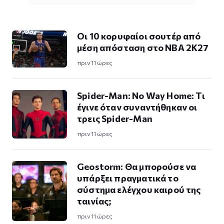
Οι 10 κορυφαίοι σουτέρ από
μέση απόσταση στο NBA 2K27
πριν 11 ώρες
Spider-Man: No Way Home: Τι
έγινε όταν συναντήθηκαν οι
τρεις Spider-Man
πριν 11 ώρες
Geostorm: Θα μπορούσε να
υπάρξει πραγματικά το
σύστημα ελέγχου καιρού της
ταινίας;
πριν 11 ώρες