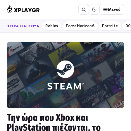
Μετάβαση
Μενού
στο
περιεχόμενο
Roblox
Forza Horizon 6
Fortnite
00
ΤΏΡΑ ΠΑΊΖΟΥΝ
Την ώρα που Xbox και
PlayStation πιέζονται, το