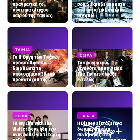
πραγματικά το
σου 5 έκρυβε μπροστά
σύστημα ελέγχου
στα μάτια μας ότι ήταν
καιρού της ταινίας;
prequel
ΤΑΙΝΊΑ
ΣΕΙΡΆ
To Η Οργή των Τιτάνων
προσπάθησε να
Τα πραγματικά
διορθώσει το
γεγονότα που η σειρά
αποτυχημένο 3D του
The Tudors άλλαξε
προκατόχου της
εντελώς
ΣΕΙΡΆ
ΤΑΙΝΊΑ
Το My Life with the
Η Disney εξετάζει ένα
Walter Boys ήδη έχει
δωρεάν πακέτο
ανανεωθεί για τέταρτη
συνδρομής στο