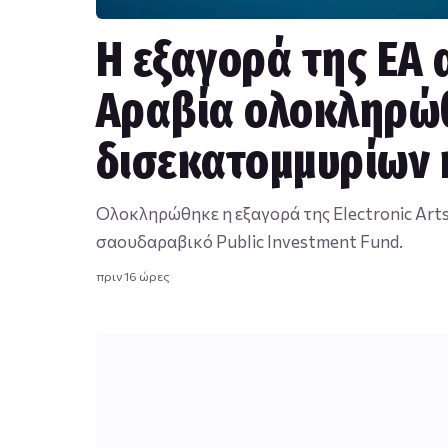
Η εξαγορά της EA 
Αραβία ολοκληρώθ
δισεκατομμυρίων κ
Ολοκληρώθηκε η εξαγορά της Electronic Art
σαουδαραβικό Public Investment Fund.
πριν 16 ώρες