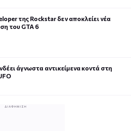
loper της Rockstar δεν αποκλείει νέα
ση του GTA 6
νδέει άγνωστα αντικείμενα κοντά στη
 UFO
ΔΙΑΦΉΜΙΣΗ