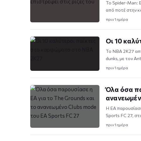
Το Spider-Man: 
από ποτέ στην κ
πριν 1 ημέρα
Οι 10 καλ
Το NBA 2K27 απο
dunks, με τον An
πριν 1 ημέρα
Όλα όσα πα
ανανεωμένο
Η EA παρουσίασε
Sports FC 27, σ
πριν 1 ημέρα