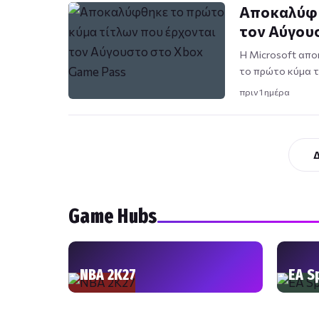
Αποκαλύφθ
τον Αύγου
Η Microsoft απο
το πρώτο κύμα 
πριν 1 ημέρα
Game Hubs
NBA 2K27
EA S