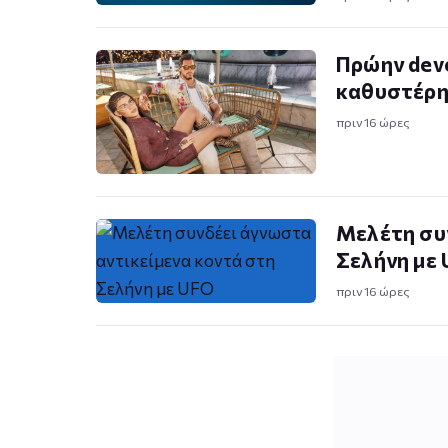
Πρώην deve
καθυστέρη
πριν 16 ώρες
Μελέτη συ
Σελήνη με
πριν 16 ώρες