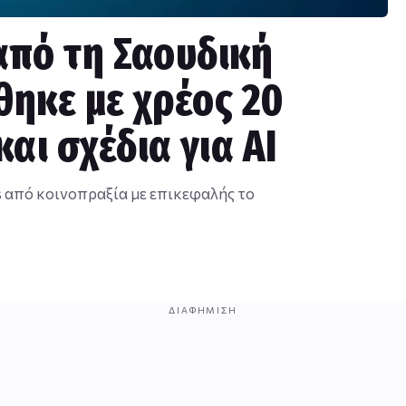
από τη Σαουδική
ηκε με χρέος 20
αι σχέδια για AI
s από κοινοπραξία με επικεφαλής το
ΔΙΑΦΉΜΙΣΗ