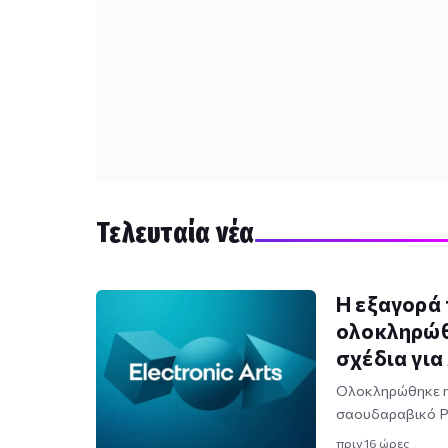
Τελευταία νέα
Η εξαγορά 
ολοκληρώθ
σχέδια για
Ολοκληρώθηκε η 
σαουδαραβικό Pu
πριν 16 ώρες