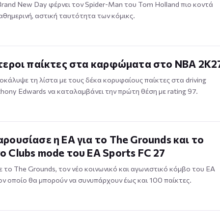
Brand New Day φέρνει τον Spider-Man του Tom Holland πιο κοντά
αθημερινή, αστική ταυτότητα των κόμικς.
ύτεροι παίκτες στα καρφώματα στο NBA 2K2
κάλυψε τη λίστα με τους δέκα κορυφαίους παίκτες στα driving
thony Edwards να καταλαμβάνει την πρώτη θέση με rating 97.
ρουσίασε η EA για το The Grounds και το
 Clubs mode του EA Sports FC 27
 το The Grounds, τον νέο κοινωνικό και αγωνιστικό κόμβο του EA
τον οποίο θα μπορούν να συνυπάρχουν έως και 100 παίκτες.