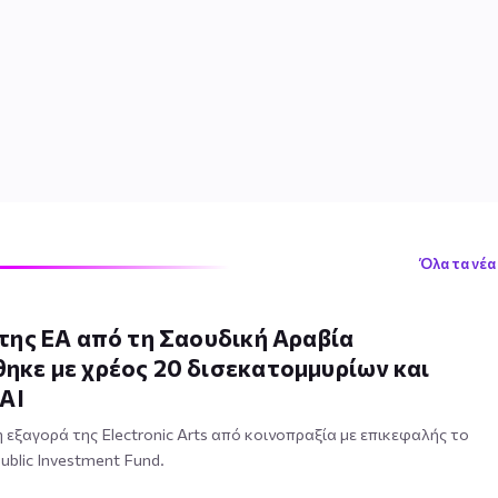
Όλα τα νέα
της EA από τη Σαουδική Αραβία
ηκε με χρέος 20 δισεκατομμυρίων και
 AI
εξαγορά της Electronic Arts από κοινοπραξία με επικεφαλής το
blic Investment Fund.