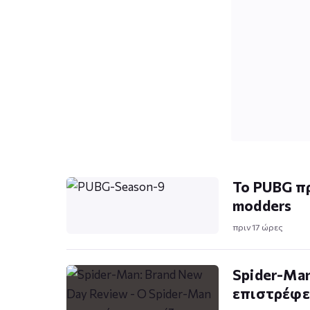
Το PUBG π
modders
πριν 17 ώρες
Spider-Man
επιστρέφει