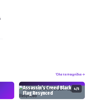
ά
Όλα τα παιχνίδια →
Assassin’s Creed Black
4/5
Flag Resynced