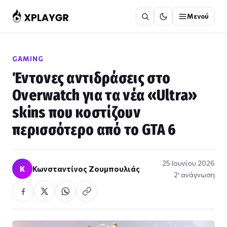
Μετάβαση
Μενού
στο
περιεχόμενο
GAMING
Έντονες αντιδράσεις στο
Overwatch για τα νέα «Ultra»
skins που κοστίζουν
περισσότερο από το GTA 6
25 Ιουνίου 2026
Κ
Κωνσταντίνος Ζουμπουλιάς
2′ ανάγνωση