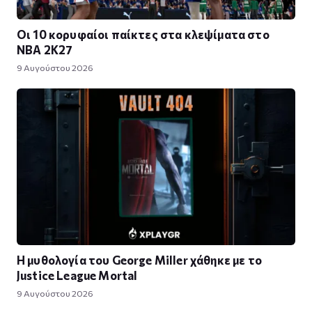
Οι 10 κορυφαίοι παίκτες στα κλεψίματα στο
NBA 2K27
9 Αυγούστου 2026
Η μυθολογία του George Miller χάθηκε με το
Justice League Mortal
9 Αυγούστου 2026