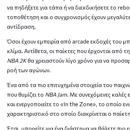
να πηδήξετε για τάπα ή να διεκδικήσετε το reb
τοποθέτηση και ο συγχρονισμός έχουν μεγαλύτ
αντίδραση.
Όσοι έχουν εμπειρία από arcade εκδοχές του μ
κλίμα. Αντίθετα, οι παίκτες που έρχονται από τη
NBA 2K
θα χρειαστούν λίγο χρόνο για να προσα
ροή των αγώνων.
Ένα από τα πιο επιτυχημένα στοιχεία του παιχνι
που θυμίζει το
NBA Jam
. Με συνεχόμενες καλές ε
και ενεργοποιείτε το «In the Zone», το οποίο ε
χαρακτηριστικό στο οποίο διακρίνεται ο παίκτη
Έτσι, μπορείτε για ένα διάστημα να βάλετε πιο ε