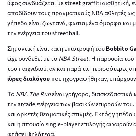
ύφος συνδυάζεται με street graffiti αισθητική,
αποδίδουν τους πραγματικούς NBA αθλητές ως 
γήπεδα είναι ζωντανά, φωτισμένα όμορφα και
την ενέργεια του streetball.
Σημαντική είναι και η επιστροφή του
Bobbito Ga
είχε συνδεθεί με το
NBA Street
. Η παρουσία του
του παιχνιδιού, αν και παρά τις περισσότερες α
ώρες διαλόγου
που ηχογραφήθηκαν, υπάρχουν 
Το
NBA The Run
είναι γρήγορο, διασκεδαστικό 
την arcade ενέργεια των βασικών επιρροών του.
και αρκετές θεαματικές στιγμές. Εκτός γηπέδου
και η απουσία single-player επιλογής αφαιρούν α
φτάσει ψηλότερα.