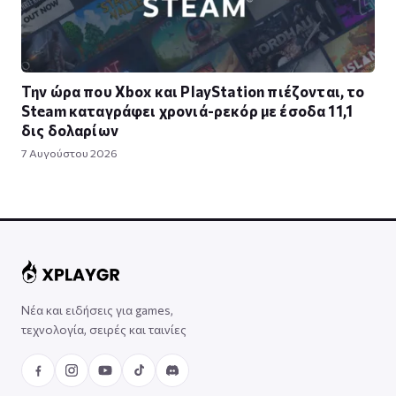
Την ώρα που Xbox και PlayStation πιέζονται, το
Steam καταγράφει χρονιά-ρεκόρ με έσοδα 11,1
δις δολαρίων
7 Αυγούστου 2026
Νέα και ειδήσεις για games,
τεχνολογία, σειρές και ταινίες