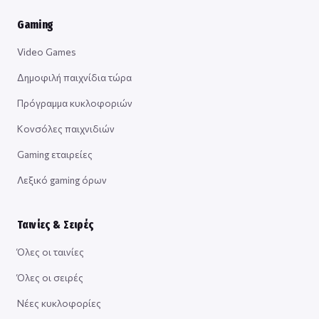
Gaming
Video Games
Δημοφιλή παιχνίδια τώρα
Πρόγραμμα κυκλοφοριών
Κονσόλες παιχνιδιών
Gaming εταιρείες
Λεξικό gaming όρων
Ταινίες & Σειρές
Όλες οι ταινίες
Όλες οι σειρές
Νέες κυκλοφορίες