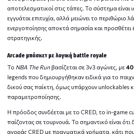
αποτελεσματικοί στις τάπες. Το σύστημα είναι 
εγγυάται επιτυχία, αλλά μειώνει το περιθώριο λ
ενεργοποίησης αποκτά σημασία και προσθέτει 
στρατηγικής.
Arcade μπάσκετ με λογική battle royale
Το
NBA The Run
βασίζεται σε 3v3 αγώνες, με
40
legends που δημιουργήθηκαν ειδικά για το παιχν
δικού σας παίκτη, όμως υπάρχουν unlockables κ
παραμετροποίησης.
Η πρόοδος συνδέεται με το CRED, το in-game cu
παίζοντας σε τουρνουά. Το σημαντικό είναι ότι
αγοράς CRED με πραγματικά χρήματα, κάτι που