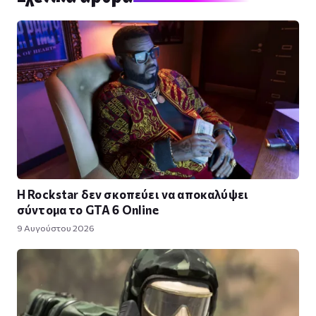
Η Rockstar δεν σκοπεύει να αποκαλύψει
σύντομα το GTA 6 Online
9 Αυγούστου 2026