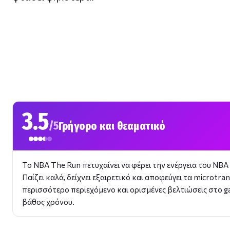
3.5
/5
Γρήγορο και θεαματικό
Το NBA The Run πετυχαίνει να φέρει την ενέργεια του NBA 
Παίζει καλά, δείχνει εξαιρετικό και αποφεύγει τα microtra
περισσότερο περιεχόμενο και ορισμένες βελτιώσεις στο ga
βάθος χρόνου.