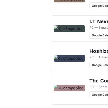
Google Cal
I.T Nev
PC — Simula
Google Cal
Hoshizo
PC — Adven
Google Cal
The Co
PC — Shoot
Google Cal