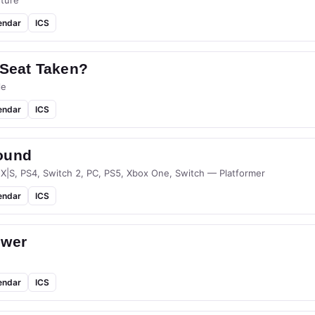
ture
endar
ICS
 Seat Taken?
le
endar
ICS
ound
 X|S, PS4, Switch 2, PC, PS5, Xbox One, Switch — Platformer
endar
ICS
ower
endar
ICS