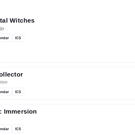
tal Witches
gy
endar
ICS
llector
tion
endar
ICS
: Immersion
endar
ICS