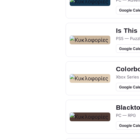
PC — Adven
Google Cal
Is This
PS5 — Puzz
Google Cal
Colorb
Xbox Series
Google Cal
Blackt
PC — RPG
Google Cal