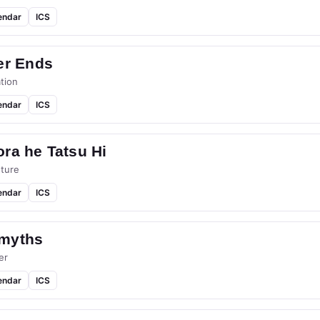
endar
ICS
er Ends
tion
endar
ICS
ra he Tatsu Hi
ture
endar
ICS
myths
er
endar
ICS