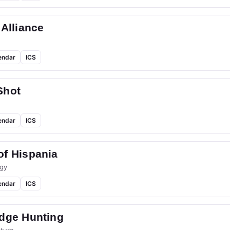
 Alliance
endar
ICS
Shot
endar
ICS
of Hispania
gy
endar
ICS
idge Hunting