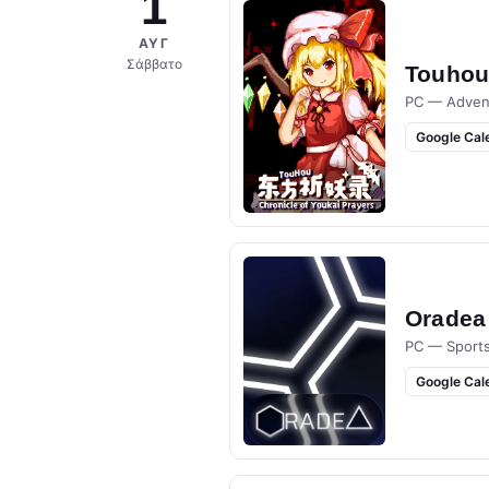
1
ΑΥΓ
Σάββατο
Touhou 
PC — Adven
Google Cal
Oradea
PC — Sport
Google Cal