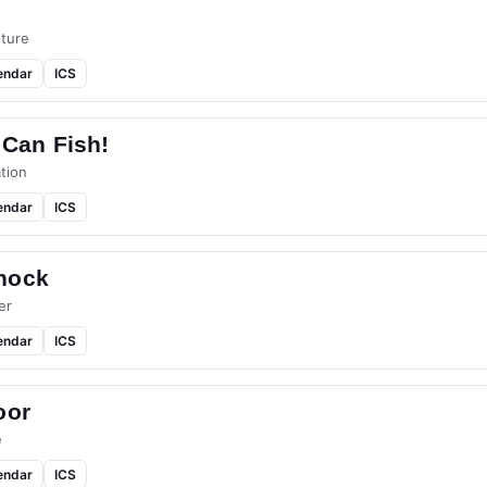
ture
endar
ICS
 Can Fish!
tion
endar
ICS
hock
er
endar
ICS
oor
e
endar
ICS