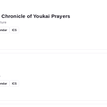
Chronicle of Youkai Prayers
ture
endar
ICS
s
endar
ICS