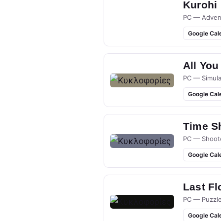
Kurohi
PC — Adven
Google Cal
All You
PC — Simula
Google Cal
Time S
PC — Shoot
Google Cal
Last Fl
PC — Puzzl
Google Cal