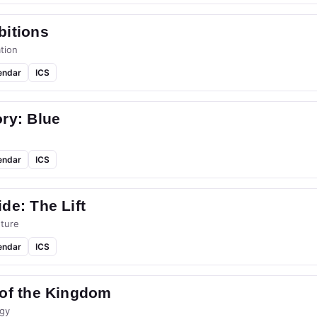
bitions
tion
endar
ICS
ry: Blue
endar
ICS
de: The Lift
ture
endar
ICS
 of the Kingdom
gy