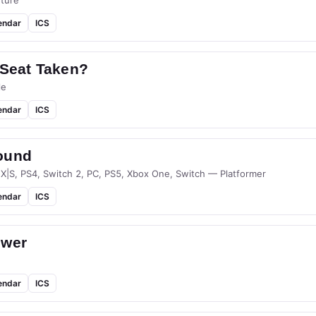
ture
endar
ICS
 Seat Taken?
le
endar
ICS
ound
 X|S, PS4, Switch 2, PC, PS5, Xbox One, Switch — Platformer
endar
ICS
ower
endar
ICS