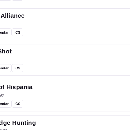
 Alliance
endar
ICS
Shot
endar
ICS
of Hispania
gy
endar
ICS
idge Hunting