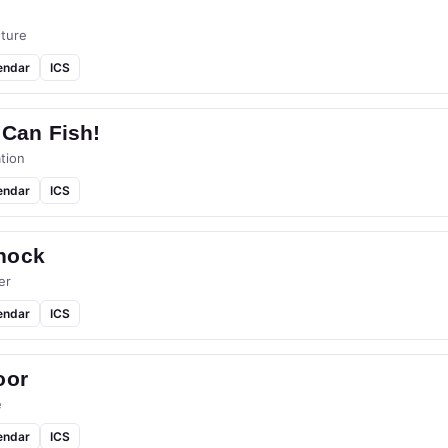
ture
endar
ICS
 Can Fish!
tion
endar
ICS
hock
er
endar
ICS
oor
e
endar
ICS