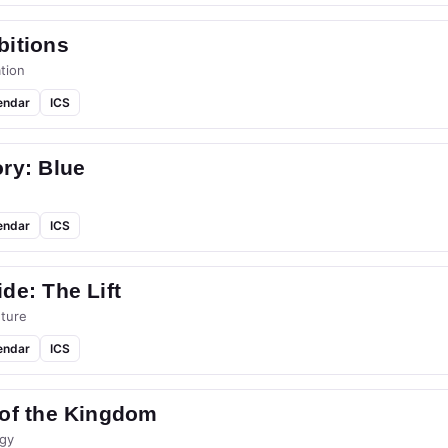
bitions
tion
endar
ICS
ry: Blue
endar
ICS
de: The Lift
ture
endar
ICS
 of the Kingdom
gy