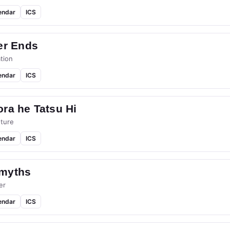
endar
ICS
er Ends
tion
endar
ICS
ra he Tatsu Hi
ture
endar
ICS
myths
er
endar
ICS