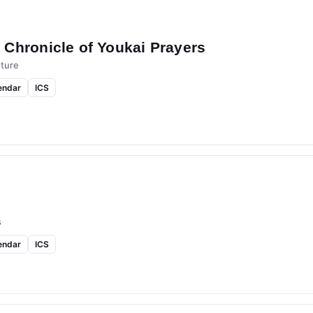
Chronicle of Youkai Prayers
ture
endar
ICS
s
endar
ICS