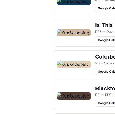
PC — Adven
Google Cal
Is This
PS5 — Puzz
Google Cal
Colorb
Xbox Series
Google Cal
Blackt
PC — RPG
Google Cal