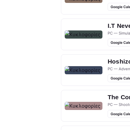
Google Cal
I.T Nev
PC — Simula
Google Cal
Hoshizo
PC — Adven
Google Cal
The Co
PC — Shoot
Google Cal