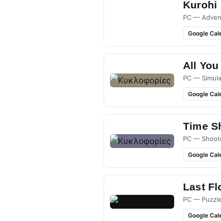
Kurohi
PC — Adven
Google Cal
All You
PC — Simula
Google Cal
Time S
PC — Shoot
Google Cal
Last Fl
PC — Puzzl
Google Cal