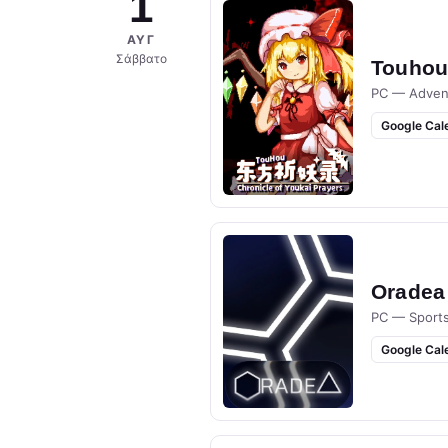
1
ΑΥΓ
Σάββατο
Touhou 
PC — Adven
Google Cal
Oradea
PC — Sport
Google Cal