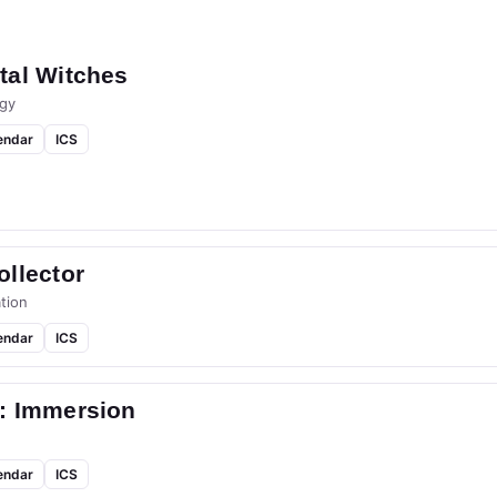
tal Witches
gy
endar
ICS
llector
tion
endar
ICS
: Immersion
endar
ICS