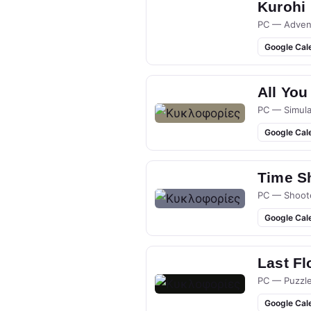
Kurohi
PC — Adven
Google Cal
All You
PC — Simula
Google Cal
Time S
PC — Shoot
Google Cal
Last Fl
PC — Puzzl
Google Cal