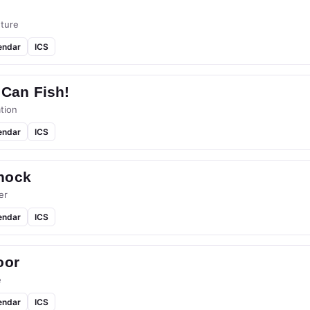
ture
endar
ICS
 Can Fish!
tion
endar
ICS
hock
er
endar
ICS
oor
e
endar
ICS