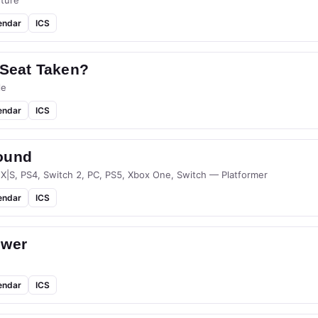
ture
endar
ICS
 Seat Taken?
le
endar
ICS
ound
 X|S, PS4, Switch 2, PC, PS5, Xbox One, Switch — Platformer
endar
ICS
ower
endar
ICS