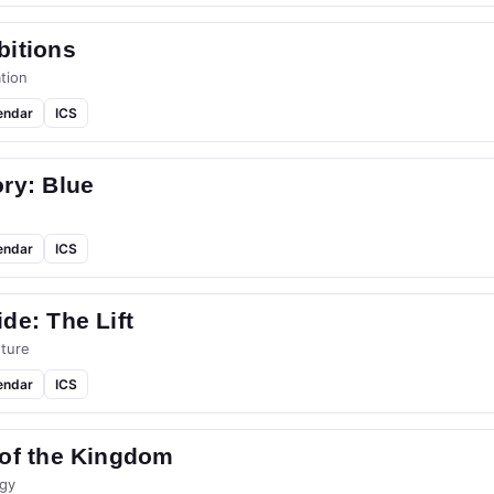
bitions
tion
endar
ICS
ry: Blue
endar
ICS
de: The Lift
ture
endar
ICS
 of the Kingdom
gy