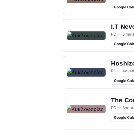
Google Cal
I.T Nev
PC — Simula
Google Cal
Hoshizo
PC — Adven
Google Cal
The Co
PC — Shoot
Google Cal