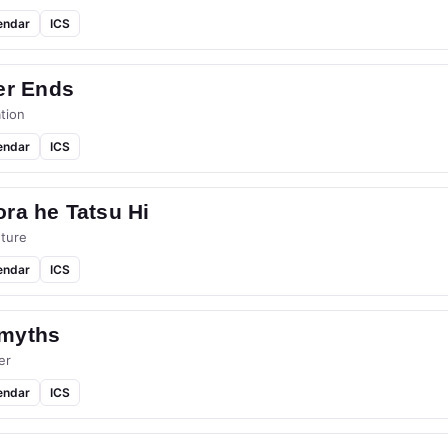
endar
ICS
er Ends
tion
endar
ICS
ra he Tatsu Hi
ture
endar
ICS
myths
er
endar
ICS