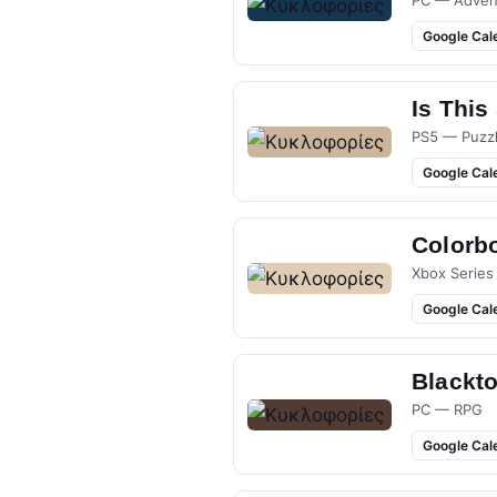
PC — Adven
Google Cal
Is This
PS5 — Puzz
Google Cal
Colorb
Xbox Series
Google Cal
Blackt
PC — RPG
Google Cal