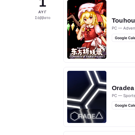
1
ΑΥΓ
Σάββατο
Touhou 
PC — Adven
Google Cal
Oradea
PC — Sport
Google Cal