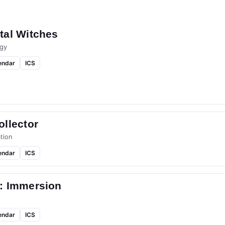
tal Witches
gy
endar
ICS
llector
tion
endar
ICS
: Immersion
endar
ICS