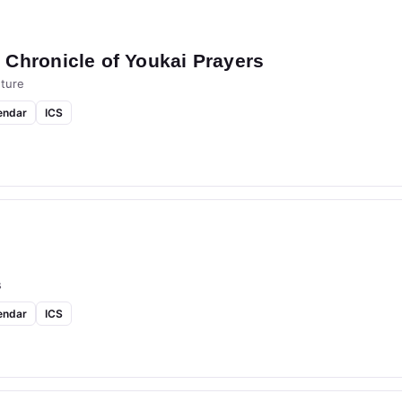
Chronicle of Youkai Prayers
ture
endar
ICS
s
endar
ICS