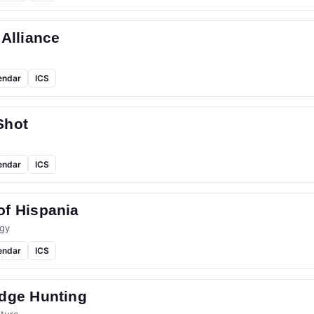
 Alliance
endar
ICS
Shot
endar
ICS
of Hispania
gy
endar
ICS
idge Hunting